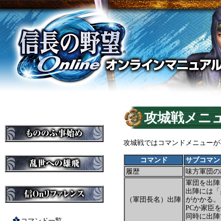
攻城戦メニ
攻城戦ではコマンドメニューが
コマンド
サブコマン
履歴
味方軍団の
軍団を出陣
出陣には「
（軍団長名）出陣
がかかる。
PCか家臣
同時に出陣
コマンド一覧