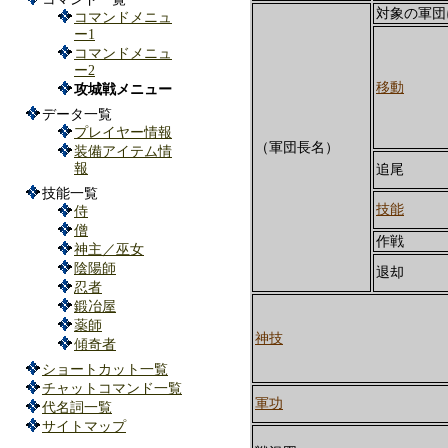
対象の軍団
コマンドメニュ
ー1
コマンドメニュ
ー2
移動
攻城戦メニュー
データ一覧
プレイヤー情報
（軍団長名）
装備アイテム情
報
追尾
技能一覧
技能
侍
僧
作戦
神主／巫女
陰陽師
退却
忍者
鍛冶屋
薬師
神技
傾奇者
ショートカット一覧
チャットコマンド一覧
軍功
代名詞一覧
サイトマップ