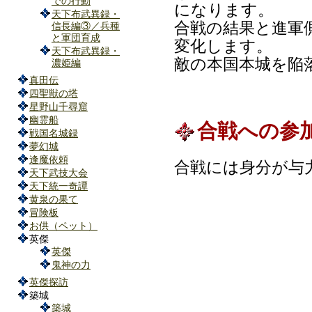
での行動
になります。
天下布武異録・
合戦の結果と進軍
信長編③／兵種
と軍団育成
変化します。
天下布武異録・
敵の本国本城を陥
濃姫編
真田伝
四聖獣の塔
星野山千尋窟
幽霊船
合戦への参
戦国名城録
夢幻城
逢魔依頼
合戦には身分が与力
天下武技大会
天下統一奇譚
黄泉の果て
冒険板
お供（ペット）
英傑
英傑
鬼神の力
英傑探訪
築城
築城