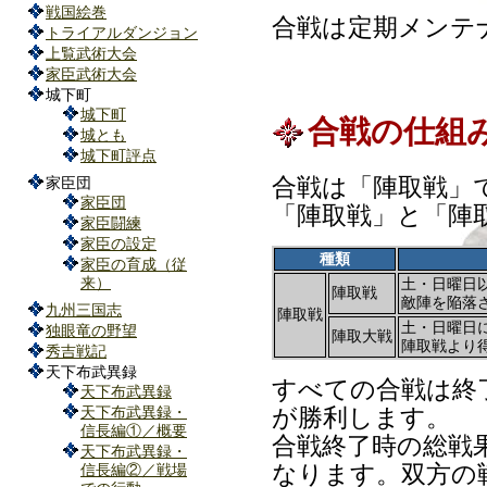
戦国絵巻
合戦は定期メンテ
トライアルダンジョン
上覧武術大会
家臣武術大会
城下町
城下町
合戦の仕組
城とも
城下町評点
合戦は「陣取戦」
家臣団
家臣団
「陣取戦」と「陣
家臣闘練
家臣の設定
種類
家臣の育成（従
来）
土・日曜日
陣取戦
敵陣を陥落
九州三国志
陣取戦
土・日曜日
独眼竜の野望
陣取大戦
陣取戦より
秀吉戦記
天下布武異録
すべての合戦は終
天下布武異録
天下布武異録・
が勝利します。
信長編①／概要
合戦終了時の総戦
天下布武異録・
なります。双方の
信長編②／戦場