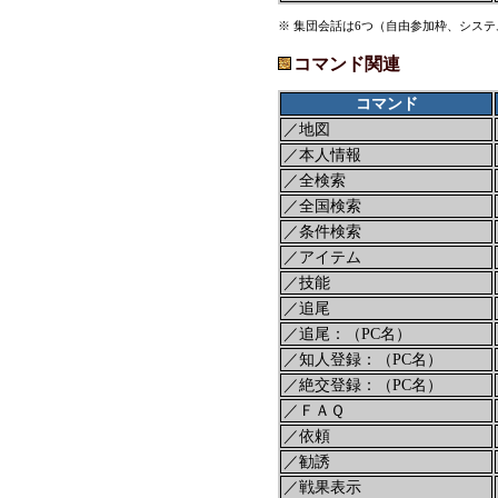
※ 集団会話は6つ（自由参加枠、シス
コマンド関連
コマンド
／地図
／本人情報
／全検索
／全国検索
／条件検索
／アイテム
／技能
／追尾
／追尾：（PC名）
／知人登録：（PC名）
／絶交登録：（PC名）
／ＦＡＱ
／依頼
／勧誘
／戦果表示