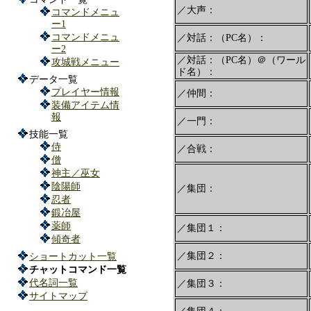
／大声：
コマンドメニュ
ー1
コマンドメニュ
／対話：（PC名）：
ー2
／対話：（PC名）＠（ワール
攻城戦メニュー
ド名）：
データ一覧
プレイヤー情報
／仲間：
装備アイテム情
報
／一門：
技能一覧
侍
／合戦：
僧
神主／巫女
陰陽師
／集団：
忍者
鍛冶屋
薬師
／集団１：
傾奇者
／集団２：
ショートカット一覧
チャットコマンド一覧
代名詞一覧
／集団３：
サイトマップ