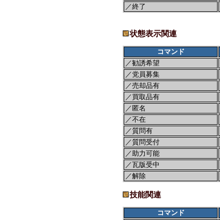
／終了
状態表示関連
コマンド
／勧誘希望
／党員募集
／売却品有
／買取品有
／匿名
／不在
／質問有
／質問受付
／助力可能
／瓦版受中
／解除
技能関連
コマンド