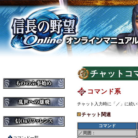
チャットコ
コマンド系
チャット入力時に「／」に続い
チャット関連
コマンド
／周囲：
コマンド一覧