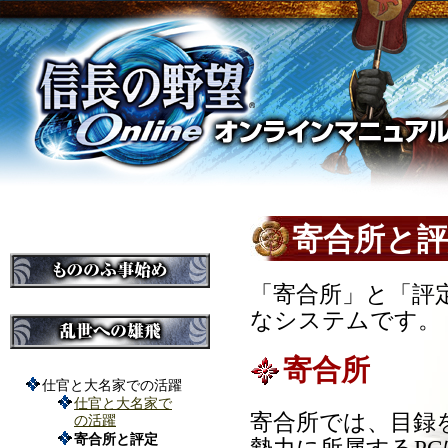
寄合所と評
「寄合所」と「評
なシステムです。
寄合所
仕官と大名家での活躍
仕官と大名家で
寄合所では、目録
の活躍
寄合所と評定