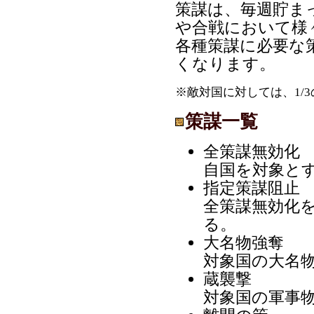
策謀は、毎週貯ま
や合戦において様
各種策謀に必要な
くなります。
※敵対国に対しては、1/
策謀一覧
全策謀無効化
自国を対象と
指定策謀阻止
全策謀無効化
る。
大名物強奪
対象国の大名
蔵襲撃
対象国の軍事