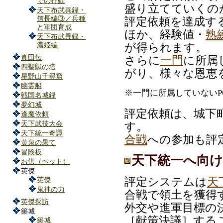
での行動
盛り立てていくの
天下布武異録・
信長編③／兵種
評定依頼を達成す
と軍団育成
ほか、経験値・
熟
天下布武異録・
濃姫編
が得られます。
真田伝
さらに
一門
に所属
四聖獣の塔
がり、様々な恩恵
星野山千尋窟
幽霊船
※一門に所属していないP
戦国名城録
夢幻城
評定依頼は、城下
逢魔依頼
天下武技大会
す。
天下統一奇譚
合戦
への参加も評
黄泉の果て
冒険板
天下統一へ向
お供（ペット）
英傑
評定システムは
天
英傑
鬼神の力
合戦で領土を獲得
英傑探訪
外交や進軍目標の
築城
［献策決議］する
築城