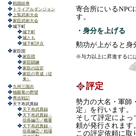
戦国絵巻
寄合所にいるNP
トライアルダンジョン
上覧武術大会
す。
家臣武術大会
城下町
・身分を上げる
城下町
城とも
勲功が上がると身
城下町評点
家臣団
※与力以上に昇進するに
家臣団
家臣闘練
家臣の設定
家臣の育成（従
来）
評定
九州三国志
独眼竜の野望
秀吉戦記
勢力の大名・軍師
天下布武異録
定」を行います。
天下布武異録
天下布武異録・
そして評定によっ
信長編①／概要
頼が発行されます
天下布武異録・
信長編②／戦場
この評定依頼に取