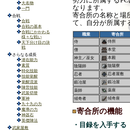
勢力に所属するP
大名物
なります。
一門
寄合所の名称と場
合戦
合戦
て、自分が所属す
合戦の基本
合戦にかかわる
職業
寄合所
様々な戦い
侍所
侍
天下分け目の決
戦
本堂
僧
さらなる成長
本殿
神主／巫女
潜在能力
素質
陰陽寮
陰陽師
特化技能
忍者屋敷
忍者
技能覚醒
鍛冶屋
覚醒流派
鍛冶屋
陣営技能
薬座
薬師
武装切替
傾奇座
傾奇者
軍神
九十九の力
魔導の力
寄合所の機能
神器石
英傑陣法
・目録を入手する
武家屋敷