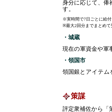
身分に応じて、俸
す。
※実時間で7日ごとに給
※最大2回分までまとめて
・城蔵
現在の軍資金や軍
・領国市
領国銀とアイテム
策謀
評定衆補佐から「