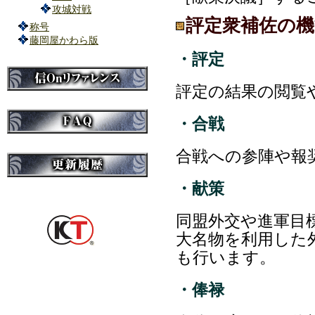
攻城対戦
評定衆補佐の機
称号
藤岡屋かわら版
・評定
評定の結果の閲覧
・合戦
合戦への参陣や報
・献策
同盟外交や進軍目
大名物を利用した
も行います。
・俸禄