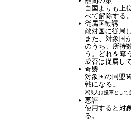
離間の策
自国よりも上
べて解除する
従属国勧誘
敵対国に従属
また、対象国
のうち、所持数
う。どれを奪
成否は従属し
奇襲
対象国の同盟
戦になる。
※浪人は援軍として
悪評
使用すると対
る。