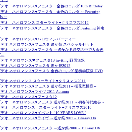
・イヴ
デオ ネオロマンス♥フェスタ 金色のコルダ 10th Birthday
デオ ネオロマンス♥フェスタ 金色のコルダ ～ Featuring
ls ～
デオ ネオロマンス スターライト♥クリスマス2012
デオ ネオロマンス♥フェスタ 金色のコルダ Featuring 神南
ビデオ ネオロマンス♥ハロウィンパーティー
デオ ネオロマンス♥フェスタ 遙か祭 スペシャルセット
ビデオ ネオロマンス♥フェスタ ～遙かなる時空の中で＆金色
ダ～
オ ネオロマンス❤フェスタ13 inviting 戦国無双
デオ ネオロマンス♥フェスタ 遙か祭2012
デオ ネオロマンス♥フェスタ 金色のコルダ 星奏学院祭 DVD
デオ ネオロマンス スターライト♥クリスマス2011
デオ ネオロマンス♥フェスタ 遙か祭2011～桜花恋模様～
オ ネオロマンス♥ライヴ 2011 Autumn
デオ ネオロマンス♥フェスタ12
デオ ネオロマンス♥フェスタ 遙か祭2011 ～初春時代絵巻～
デオ ネオロマンス スターライト♥クリスマス2010
オ ネオロマンス♥イベント “10 YEARS LOVE ”
オ ネオロマンス♥ライヴ ～遙か祭2005～ Blu-ray DX
N
オ ネオロマンス♥フェスタ ～遙か祭2006～ Blu-ray DX