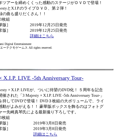
年ツアーを締めくくった感動のステージがＤＶＤで登場！
ajestyとX.I.P.のライブＤＶＤ、第２弾！
録の曲も盛りだくさん！！
 3枚組
華版］
2019年12月25日発売
常版］
2019年12月25日発売
詳細はこちら
mi Digital Entertainment
ーテクモゲームス All rights reserved.
.P. LIVE -5th Anniversary Tour-
ajesty × X.I.P. LIVEが、ついに待望のDVD化！ ５周年を記念
された「3 Majesty × X.I.P. LIVE -5th Anniversary Tour-」
を持してDVDで登場！ DVD３枚組の大ボリュームで、ライ
感動がよみがえる！！ 豪華版ボックスを飾るのはフォトグ
ァー先崎真琴氏による最新撮り下ろしです。
 3枚組
華版］
2019年3月8日発売
常版］
2019年3月8日発売
詳細はこちら