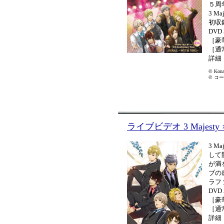
５周
3 M
初収
DVD
［豪
［通
詳細
© Kona
© コーエ
ライブビデオ 3 Majesty × X.I
3 M
して開催
が満
ブの
ラフ
DVD
［豪
［通
詳細