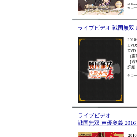
© Kona
© コーエ
ライブビデオ 戦国無双 
20
DV
DVD
［豪
［通
詳細
© コーエ
ライブビデオ
戦国無双 声優奥義 20
20