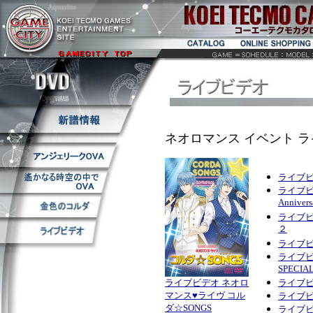
ネオロマンス イベント 
ライブビ
ライブビ
Anniver
ライブビ
２
ライブビ
ライブビ
SPECIAL
ライブビデオ ネオロ
ライブビ
マンス♥ライヴ コル
ライブビ
ダ☆SONGS
ライブビ