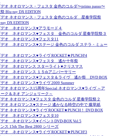
N
デオ ネオロマンス・フェスタ 金色のコルダ〜primo passo〜
Blu-ray DX EDITION
デオ ネオロマンス・フェスタ 金色のコルダ 星奏学院祭
ray DX EDITION
ビデオ ネオロマンス♥アラモード４
ビデオ ネオロマンス♥フェスタ 金色のコルダ 星奏学院祭３
デオ ネオロマンス♥フェスタ11
デオ ネオロマンス♥ステージ 金色のコルダ ステラ・ミュー
デオ ネオロマンス♥ライヴ ROCKET★PUNCH!4
ビデオ ネオロマンス♥フェスタ 遙か十年祭
デオ ネオロマンス スターライト♥クリスマス
デオ ネオロマンス １５thアニバーサリー
デオ ネオロマンス♥フェスタ＆ライヴ 遙か祭 DVD BOX
デオ ネオロマンス♥ライヴ 2009 Summer
デオ ネオロマンス15周年Special ネオロマンス♥ライヴ ～ア
ーク＆ネオ アンジェリーク～
デオ ネオロマンス♥フェスタ 金色のコルダ 星奏学院祭２
デオ ネオロマンス♥ステージ 遙かなる時空の中で 朧草紙
オ ネオロマンス♥ライヴ ROCKET★PUNCH！ DVD BOX
デオ ネオロマンス♥フェスタ10
デオ ネオロマンス♥イベントDVD-BOX Vol.5
 15th The Best 2800 シリーズ
デオ ネオロマンス♥ライヴ ROCKET★PUNCH!3