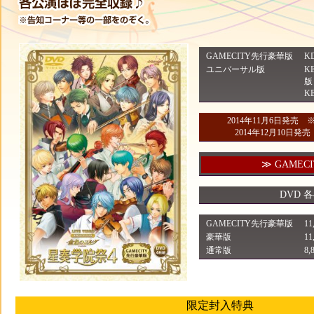
GAMECITY先行豪華版
K
ユニバーサル版
K
版
K
2014年11月6日発売 
2014年12月10日
≫ GAME
DVD
GAMECITY先行豪華版
1
豪華版
1
通常版
8
限定封入特典