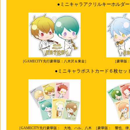
●ミニキャラアクリルキーホルダー
［GAMECITY先行豪華版：八木沢＆東金］
［豪華版
●ミニキャラポストカード６枚セッ
［GAMECITY先行豪華版： 大地、ハル、八木
［豪華版： 響也、律