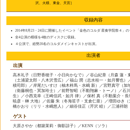
沢、火積、東金、天宮］
収録内容
2014年8月23・24日に開催したイベント「金色のコルダ 星奏学院祭４」
全4公演の模様を4枚のディスクに収録。
４公演で、総勢20名のコルダメインキャストが出演。
出演者
出演
高木礼子（日野香穂子・小日向かなで）／谷山紀章（月森 蓮・
（土浦梁太郎・八木沢雪広）／福山 潤（志水桂一・如月響也）
積司郎）／岸尾だいすけ（柚木梓馬・水嶋 新）／宮野真守（加地
（衛藤桐也・冥加玲士）／前野智昭（不動翔麻・トーノ）／石
生）／小西克幸（王崎信武・如月 律）／保村 真（不動葉介・
暁彦・榊 大地）／佐藤 朱（冬海笙子・支倉仁亜）／増田ゆき
橋かおり（リリ・水嶋悠人）／細谷佳正（芹沢 睦）／三浦祥朗
ゲスト
大原さやか（都築茉莉・御影諒子）／KENN（ソラ）