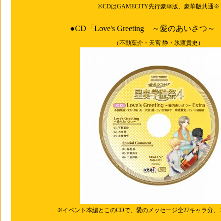
※CDはGAMECITY先行豪華版、豪華版共通※
●CD「Love's Greeting ～愛のあいさつ～ 
（不動葉介・天宮 静・氷渡貴史）
※イベント本編とこのCDで、愛のメッセージ全27キャラ分、