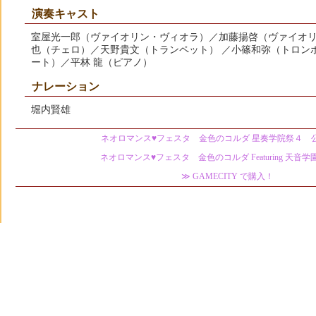
演奏キャスト
室屋光一郎（ヴァイオリン・ヴィオラ）／加藤揚啓（ヴァイオ
也（チェロ）／天野貴文（トランペット） ／小篠和弥（トロン
ート）／平林 龍（ピアノ）
ナレーション
堀内賢雄
ネオロマンス♥フェスタ 金色のコルダ 星奏学院祭４ 
ネオロマンス♥フェスタ 金色のコルダ Featuring 天音学
≫ GAMECITY で購入！
キャラクターデザイン／呉由姫
©コーエーテクモゲームス All rights reserved.