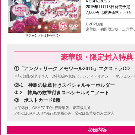
KEBH-1305/6
2015年11月18日発売予定
7,000円（税抜価格）＋税
DVD2枚組
豪華版・初回限定版／三方背
※ジャケットは制作中です。
豪華版・限定封入特典
①「アンジェリーク メモワール2015」エクストラCD
※｢守護聖探偵オスカー｣特別編を収録（ランディ・オスカー・マルセル・
②-1 神鳥の紋章付きスペシャルキーホルダー
②-2 神鳥の紋章付きスペシャルミニノート
③ ポストカード6種
※①③は、GAMECITY先行豪華版・豪華版共通
※②-1はGAMECITY先行豪華版のみ、②-2は豪華版のみに封入
収録内容