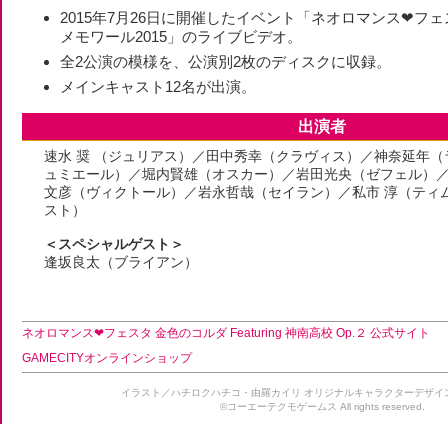
2015年7月26日に開催したイベント「ネオロマンス❤フ
メモワール2015」のライブビデオ。
全2公演の模様を、公演別2枚のディスクに収録。
メインキャスト12名が出演。
出演者
速水 奨 （ジュリアス）／田中秀幸（クラヴィス）／神奈延年
ュミエール）／堀内賢雄（オスカー）／岩田光央（ゼフェル）／
文彦（ヴィクトール）／岩永哲哉（セイラン）／私市 淳（ティ
スト）
＜スペシャルゲスト＞
逢坂良太（ブライアン）
ネオロマンス❤フェスタ 金色のコルダ Featuring 神南高校 Op.２ 公式サイト
GAMECITYオンラインショップ
イラスト／ハチロクハチコ・由羅カイリ オリジナルキャラクターデザ
©コーエーテクモゲームス All rights reserved.