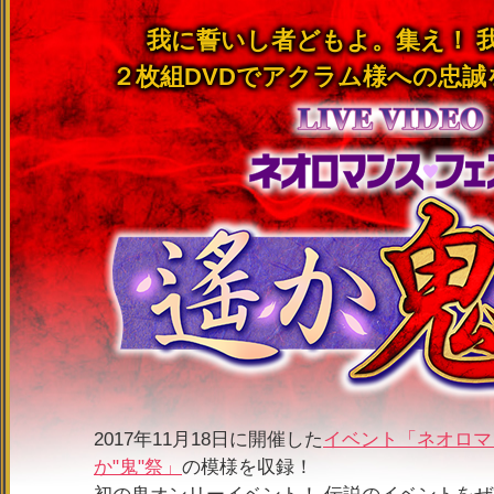
我に誓いし者どもよ。集え！ 
２枚組DVDでアクラム様への忠誠
2017年11月18日に開催した
イベント「ネオロマ
か"鬼"祭」
の模様を収録！