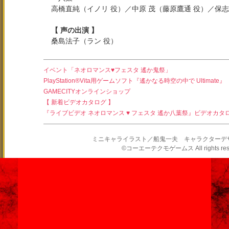
高橋直純（イノリ 役）／中原 茂（藤原鷹通 役）／保志
【 声の出演 】
桑島法子（ラン 役）
イベント「ネオロマンス♥フェスタ 遙か鬼祭」
PlayStation®Vita用ゲームソフト『遙かなる時空の中で Ultimate』
GAMECITYオンラインショップ
【 新着ビデオカタログ 】
『ライブビデオ ネオロマンス ♥ フェスタ 遙か八葉祭』ビデオカタ
ミニキャライラスト／船鬼一夫 キャラクターデ
©コーエーテクモゲームス All rights rese