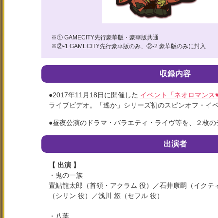
※① GAMECITY先行豪華版・豪華版共通
※②-1 GAMECITY先行豪華版のみ、②-2 豪華版のみに封入
収録内容
●2017年11月18日に開催した
イベント「ネオロマンス
ライブビデオ。「遙か」シリーズ初のスピンオフ・イ
●昼夜公演のドラマ・バラエティ・ライヴ等を、２枚の
出演者
【 出演 】
・鬼の一族
置鮎龍太郎（首領・アクラム 役）／石井康嗣（イクテ
（シリン 役）／浅川 悠（セフル 役）
・八葉