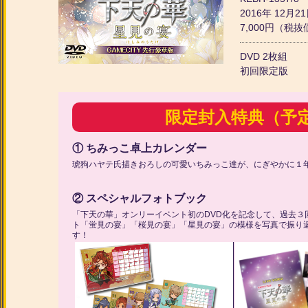
2016年 12月2
7,000円（税
DVD 2枚組
初回限定版
限定封入特典（予
① ちみっこ卓上カレンダー
琥狗ハヤテ氏描きおろしの可愛いちみっこ達が、にぎやかに１
② スペシャルフォトブック
「下天の華」オンリーイベント初のDVD化を記念して、過去３
ト「蛍見の宴」「桜見の宴」「星見の宴」の模様を写真で振り
す！