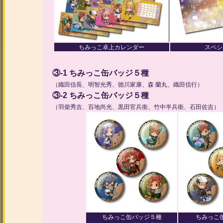
ちみっこ卓上カレンダー
スペシ
③-1 ちみっこ缶バッジ５種
（織田信長、明智光秀、徳川家康、森 蘭丸、織田信行）
③-2 ちみっこ缶バッジ５種
（羽柴秀吉、百地尚光、黒田官兵衛、竹中半兵衛、石田佐吉）
ちみっこ缶バッジ５種
ちみっこ