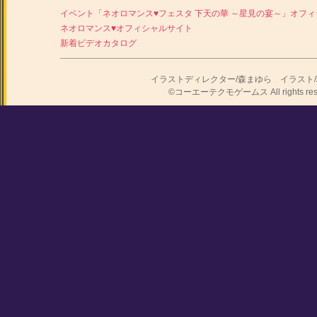
イベント「ネオロマンス♥フェスタ 下天の華 ～星見の宴～」オフ
ネオロマンス♥オフィシャルサイト
新着ビデオカタログ
イラストディレクター/森まゆら イラスト
©コーエーテクモゲームス All rights rese