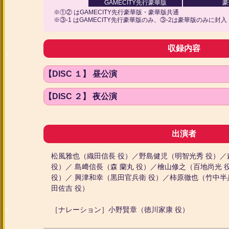
GAMECITY先行豪華版
豪
※①② はGAMECITY先行豪華版・豪華版共通
※③-1 はGAMECITY先行豪華版のみ、③-2は豪華版のみに封入
収録内容
【DISC １】 昼公演
【DISC ２】 夜公演
出演者
松風雅也（織田信長 役）／野島健児（明智光秀 役）／
役）／ 島﨑信長（森 蘭丸 役）／檜山修之（百地尚光
役）／ 興津和幸（黒田官兵衛 役）／柿原徹也（竹中半
田佐吉 役）
［ナレーション］小野賢章（徳川家康 役）