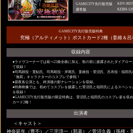
KDV-9057
GAMECITY先行販売版
KEBH-126
通常版
GAMECITY先行販売版特典
究極（アルティメット）ポストカード2種（姜維＆呂
収録内容
●ライヴコーナーでは延べ22曲全曲に加え、歌の前に披露されたダイアロー
て収録！
●司馬師役・置鮎氏、司馬昭役・岸尾氏、姜維役・菅沼氏、呂布役・稲田氏
「無双」キャラクターのコスプレで参戦！
●昼夜各公演とも、終演後の影ナレーションを収録。
●特典映像では、初めてコスプレを披露した菅沼氏と稲田氏によるスペシャ
を収録！
●GAMECITY先行販売版の限定特典は、菅沼氏と稲田氏のコスプレ姿を収
カード2種！
出演者
＜キャスト＞
神奈延年（曹丕）／三宅淳一（郭嘉）／菅沼久義（孫権・