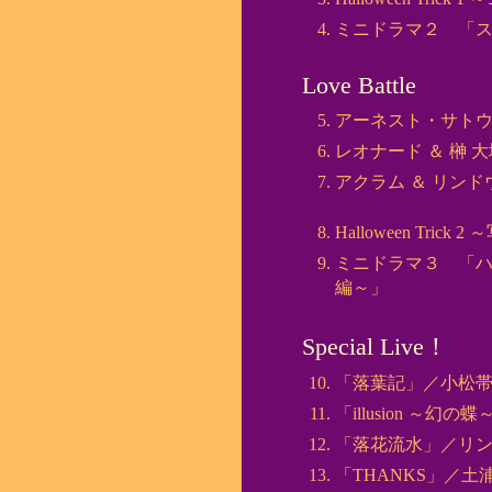
ミニドラマ２ 「ス
Love Battle
アーネスト・サトウ
レオナード ＆ 榊 大
アクラム ＆ リンド
Halloween Tric
ミニドラマ３ 「ハ
編～」
Special Live！
「落葉記」／小松
「illusion ～
「落花流水」／リン
「THANKS」／