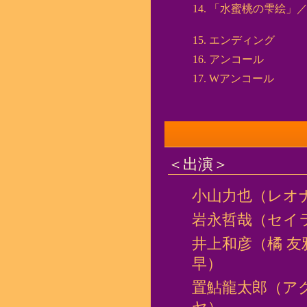
「水蜜桃の雫絵」
エンディング
アンコール
Wアンコール
＜出演＞
小山力也（レオ
岩永哲哉（セイ
井上和彦（橘 
早）
置鮎龍太郎（ア