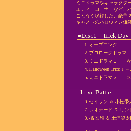
ミニドラマやキャラクタ
エティーコーナーなど、
ことなく収録した、豪華
キャストのハロウィン仮装
●Disc1 Trick Day
オープニング
プロローグドラマ
ミニドラマ１ 「
Halloween Tric
ミニドラマ２ 「ス
Love Battle
セイラン ＆ 小松帯
レオナード ＆ リン
橘 友雅 ＆ 土浦梁太