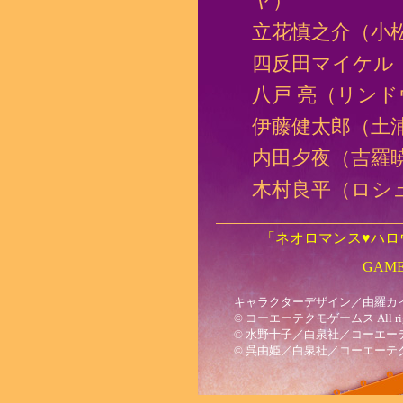
ヤ）
立花慎之介（小
四反田マイケル
八戸 亮（リンド
伊藤健太郎（土
内田夕夜（吉羅暁
木村良平（ロシ
「ネオロマンス♥ハロ
GAME
キャラクターデザイン／由羅カ
© コーエーテクモゲームス All rights
© 水野十子／白泉社／コーエー
© 呉由姫／白泉社／コーエーテ