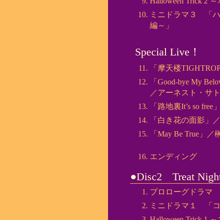
Halloween Tric
ミニドラマ３ 「ハ
編～」
Special Live！
「摩天楼TIGHTR
「Good-bye My Be
／アーネスト・サ
「路地裏It’s so 
「白き花の面影」
「May Be True
エンディング
●Disc2 Treat Nigh
プロローグドラマ
ミニドラマ１ 「
Halloween Tric