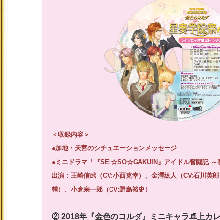
＜収録内容＞
●加地・天宮のシチュエーションメッセージ
●ミニドラマ「『SEI☆SO☆GAKUIN』アイドル奮闘記 
出演：王崎信武（CV:小西克幸）、金澤紘人（CV:石川英郎
輔）、小倉宗一郎（CV:野島裕史）
② 2018年『金色のコルダ』ミニキャラ卓上カ