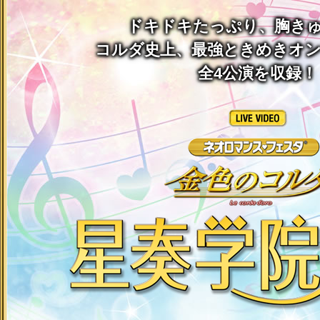
ドキドキたっぷり、胸き
コルダ史上、最強ときめきオ
全4公演を収録！