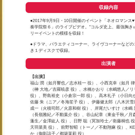
収録内容
●2017年9月9日・10日開催のイベント「ネオロマンス
奏学院祭６」のライブビデオ。"コルダ史上、最強胸き
リーイベントの模様を収録！
●ドラマ、バラエティコーナー、ライヴコーナーなどの
き１ディスクで収録。
出演者
【出演】
福山 潤（如月響也／志水桂一 役）、小西克幸（如月 
（榊 大地／吉羅暁彦 役）、水橋かおり（水嶋悠人／リ
役）、野島裕史（小倉宗一郎 役）、高木礼子（小日向
佐藤 朱（ニア／冬海笙子 役）、伊藤健太郎（八木沢雪
成一（火積司郎／火原和樹 役）、岸尾だいすけ（水嶋 
（長嶺雅紀／不動葉介 役）、谷山紀章（東金千秋／月森
蓬生／金澤紘人 役）、日野 聡（冥加玲士／衛藤桐也 
天羽菜美 役）、前野智昭（トーノ／不動翔麻 役）、KE
か（御影諒子／都築茉莉 役）