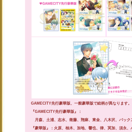
GAMECITY先行豪華版、一般豪華版で絵柄が異なります。
『GAMECITY先行豪華版』：
月森、土浦、志水、衛藤、翔麻、東金、八木沢、バック
『豪華版』：火原、柚木、加地、響也、律、冥加、須永、