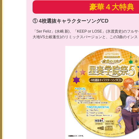
豪華４大特典
① 4校選抜キャラクターソングCD
「Ser Feliz」(水嶋 新)、「KEEP or LOSE」(氷渡貴史)のフルサイ
大地VS土岐蓬生)のリミックスバージョンと、この3曲のインス