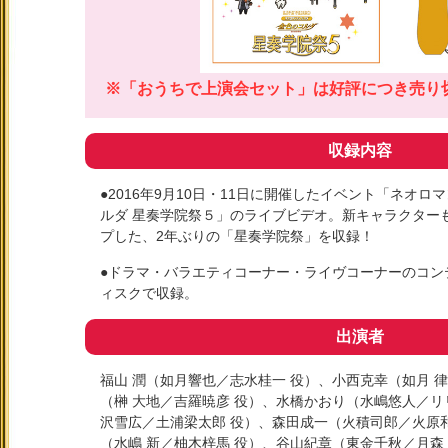
※「おうちで上演会セット」は好評につき売り
収録内容
●2016年9月10日・11日に開催したイベント「ネオ
ルダ 星奏学院祭５」のライブビデオ。新キャラクター
プした、2年ぶりの「星奏学院祭」を収録！
●ドラマ・バラエティコーナー・ライヴコーナーのコン
ィスクで収録。
出演者
福山 潤（如月響也／志水桂一 役）、小西克幸（如月 
（榊 大地／吉羅暁彦 役）、水橋かおり（水嶋悠人／リ
沢雪広／土浦梁太郎 役）、森田成一（火積司郎／火原
（水嶋 新／柚木梓馬 役）、谷山紀章（東金千秋／月森