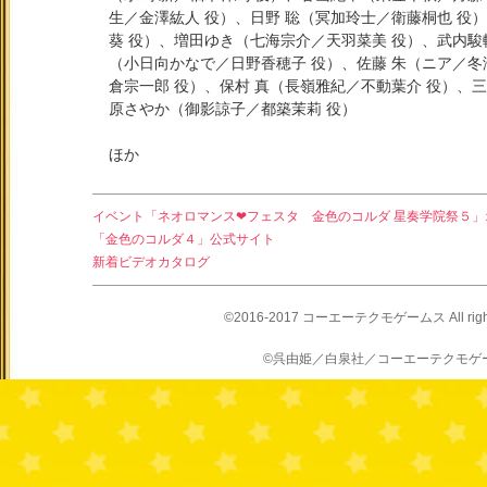
生／金澤紘人 役）、日野 聡（冥加玲士／衛藤桐也 役
葵 役）、増田ゆき（七海宗介／天羽菜美 役）、武内駿
（小日向かなで／日野香穂子 役）、佐藤 朱（ニア／冬
倉宗一郎 役）、保村 真（長嶺雅紀／不動葉介 役）、
原さやか（御影諒子／都築茉莉 役）
ほか
イベント「ネオロマンス❤フェスタ 金色のコルダ 星奏学院祭５
「金色のコルダ４」公式サイト
新着ビデオカタログ
©2016-2017 コーエーテクモゲームス All rights
©呉由姫／白泉社／コーエーテクモゲ