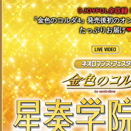
９JOYFUL全収録
「金色のコルダ4」発売後初のオ
たっぷりお届け