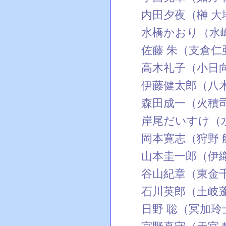
内田夕夜（榊 大
水橋かおり（水
佐藤 朱（支倉仁
高木礼子（小日
伊藤健太郎（八
森田成一（火積
岸尾だいすけ（
岡本寛志（狩野 
山本圭一郎（伊
谷山紀章（東金千
石川英郎（土岐
日野 聡（冥加玲