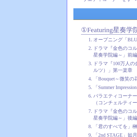
①Featuring星奏学
オープニング「BLUE S
ドラマ『金色のコル
星奏学院編～」前
ドラマ『100万人
ルツ）」第一楽章
「Bouquet～微
「Summer Impres
バラエティコーナー
（コンチェルティ
ドラマ『金色のコル
星奏学院編～」後
「君のすべてを」榊
「2nd STAGE」如月