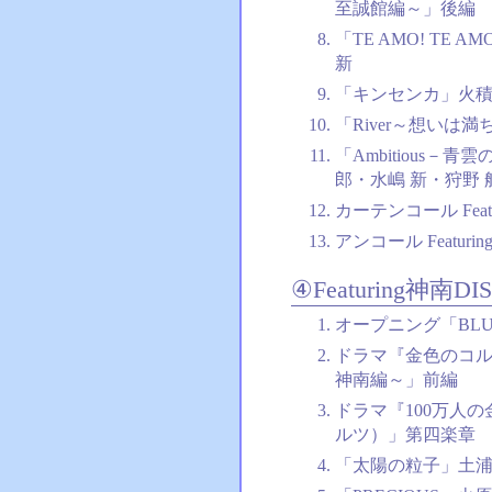
至誠館編～」後編
「TE AMO! TE 
新
「キンセンカ」火
「River～想いは
「Ambitious－
郎・水嶋 新・狩野
カーテンコール Featu
アンコール Featurin
④Featuring神南DI
オープニング「BLUE S
ドラマ『金色のコル
神南編～」前編
ドラマ『100万人
ルツ）」第四楽章
「太陽の粒子」土