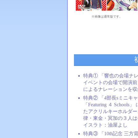
※画像は通常版です。
特典① 「響也の会場ナ
イベントの会場で開演前・
によるナレーションを収
特典② 「4部長sミニキ
「Featuring ４ Sc
たアクリルキーホルダー
律・東金・冥加の３人は
イスラト：油屋よし
特典③ 「10th記念 三方