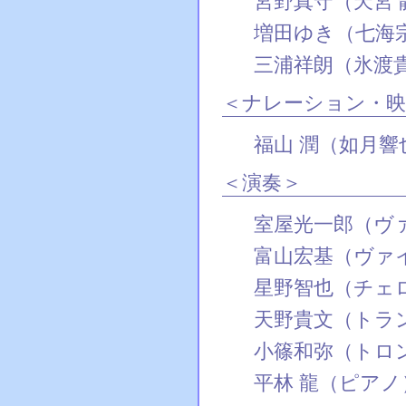
宮野真守（天宮 
増田ゆき（七海
三浦祥朗（氷渡
＜ナレーション・映
福山 潤（如月響
＜演奏＞
室屋光一郎（ヴ
富山宏基（ヴァ
星野智也（チェ
天野貴文（トラ
小篠和弥（トロ
平林 龍（ピアノ