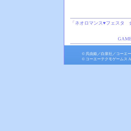
「ネオロマンス♥フェスタ 金色のコ
GAME
© 呉由姫／白泉社／コーエ
© コーエーテクモゲームス All rig