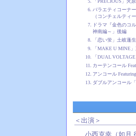
「PRECIOUS」火
バラエティコーナー
（コンチェルティ
ドラマ『金色のコル
神南編～」後編
「恋い蛍」土岐蓬
「MAKE U MIN
「DUAL VOLT
カーテンコール Featur
アンコール Featuring
ダブルアンコール「Ha
＜出演＞
小西克幸（如月 