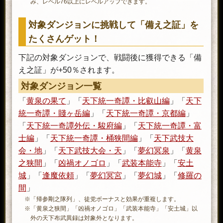
み、レベル76以上にレベルアップできます。
対象ダンジョンに挑戦して「備え之証」を
たくさんゲット！
下記の対象ダンジョンで、戦闘後に獲得できる「備
え之証」が+50％されます。
対象ダンジョン一覧
「
黄泉の果て
」「
天下統一奇譚・比叡山編
」「
天下
統一奇譚・賤ヶ岳編
」「
天下統一奇譚・京都編
」
「
天下統一奇譚外伝・駿府編
」「
天下統一奇譚・富
士編
」「
天下統一奇譚・桶狭間編
」「
天下武技大
会・地
」「
天下武技大会・天
」「
夢幻冥泉
」「
黄泉
之狭間
」「
凶禍オノゴロ
」「
武装本能寺
」「
安土
城
」「
逢魔依頼
」「
夢幻冥宮
」「
夢幻城
」「
修羅の
間
」
※「帰参剛之隊列」、徒党ボーナスと効果が重複します。
※「黄泉之狭間」「凶禍オノゴロ」「武装本能寺」「安土城」以
外の天下布武異録は対象外となります。