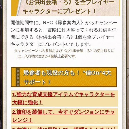
《お供出会箱・ろ》を全プレイヤー
キャラクターにプレゼント！
開催期間中に、NPC《帰参案内人》からキャンペー
ンに参加すると、冒険に付き添ってくれるお供を仲
間にできる《お供出会箱・ろ》1個を全プレイヤー
キャラクターにプレゼントいたします。
※キャンペーンへの参加および《お供出会箱・ろ》の受け取りに
は、入れ物の空きが1個以上必要です。
帰参者も現役の方も！ “信On”4大
サポート！
1.強力な育成支援アイテムでキャラクターを
大幅に強化！
2.旗印を装備して、今すぐダンジョンにチャ
レンジ！