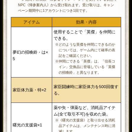
セイドン」「鍾馗」「玉藻の前」「猫
獲得する。
NPC《帰参案内人》から受け取れます。受け取りは、キャン
又」「座敷童子」「素戔嗚」の神具は
※体験版アカウントは使用できません。
ペーン期間中に1アカウントにつき1回です。
獲得できません。
潜在練達書×1
※潜在能力を開放していない場合、アイ
アイテム
効果・内容
テムを使用できません。
《彦星勾玉》《織姫勾玉》のどちら
七夕勾玉×3
※潜在能力を全て取得済みの場合、アイ
かを獲得できる勾玉。
使用することで「英傑」を仲間に
テムを使用できません。
できる。
高天原の奉納物袋
使用すると、表示されるリストから
使用すると、武器または防具を選択
※どのような英傑を仲間にできるのか
×1
好きな奉納物を獲得できる。
勇気の心×10
して入手できる。
については、ゲーム内にて確率の表
夢幻の招喚鈴・は
×
過去のイベント等に登場した「九十
記をご確認ください。
5
頭、胴装備の付与値を変更する護法
九の力」がついた武器から、いずれ
※仲間にできる「英傑」は、「信長コ
具を取り出せる箱。
イン」交換品に登場している「英傑
か1点を確率に応じて入手可能なく
天地護法具箱・乙
※護法具の使い方は、妙院郷にいる
の招喚鈴」と異なります。
じ。
×2
NPC《大黒天》から確認できます。
※特典ポイントは獲得できません。
※付与値の設定は、護法具を1個消費す
※武器の見た目は、過去のイベントで登
家臣闘練時に家臣体力を500回復す
る毎に1回可能です。
家臣体力薬・特×2
場したアイテムとは異なります。
九十九引札・十一
る。
※くじの内容は
こちら
をご参照くださ
籠手、足装備の付与値を変更する護
×5
い。
法具を取り出せる箱。
薬や矢・弾薬など、消耗品アイテ
※《九十九引札・十一》から入手できる
四肢護法具箱・乙
※護法具の使い方は、妙院郷にいる
ム(全て取引不可)を収めた袋。
アイテムは、《黄金九十九箱・辰》が
×2
NPC《大黒天》から確認できます。
「共有可能」の取引属性である以外
※《曙光の支援袋》と取り出せる消耗
※付与値の設定は、護法具を1個消費す
曙光の支援袋×1
は、全て取引不可です。
品アイテムは、メンテナンス時に消
る毎に1回可能です。
※各アイテムの出現確率は、ゲーム内に
滅します。