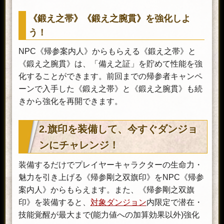
《鍛え之帯》《鍛え之腕貫》を強化しよ
う！
NPC《帰参案内人》からもらえる《鍛え之帯》と
《鍛え之腕貫》は、「備え之証」を貯めて性能を強
化することができます。前回までの帰参者キャンペ
ーンで入手した《鍛え之帯》と《鍛え之腕貫》も続
きから強化を再開できます。
2.旗印を装備して、今すぐダンジョ
ンにチャレンジ！
装備するだけでプレイヤーキャラクターの生命力・
魅力を引き上げる《帰参剛之双旗印》をNPC《帰参
案内人》からもらえます。また、《帰参剛之双旗
印》を装備すると、
対象ダンジョン
内限定で潜在・
技能覚醒が最大まで(能力値への加算効果以外)強化