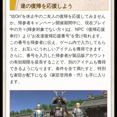
変幻紋飾之箱・壱
飾(武器に視覚効果を付けられるア
達の復帰を応援しよう
×1
イテム)のうち、どれか一つが入っ
ている宝箱。
“信On”を休止中のご友人の復帰を応援してみません
か。帰参者キャンペーン開催期間中に、現在プレイ
びっくり上級染料×
装備品を染色できるアイテム。
中の方々(帰参対象でない方々)は、NPC《復帰応援
3
奉行》より“お友達復帰応援番号”を受け取れます。
この番号を帰参者に伝え、ゲーム内で入力してもら
最終段階まで成長済みの軍神を降
うと、お互いにうれしいアイテムを獲得できます。
神できるアイテム。
入門之勾玉・彩×1
さらに、番号を入力した帰参者が製品版アカウント
※降神可能な軍神:大国主、月読、伊邪
那美、時を喰らう神
の有効期限を延長することで、別のアイテムも獲得
できるようになります。条件を全て満たすと、特別
な家臣が配下になる《家臣登用券・弐》も手に入り
領国銀大包×1
使用すると領国銀が手に入る。
ます。
軍神の強化に必要なアイテム。
力の源・極×10
《力の源》の50個分の効果があ
る。
使用すると、進行中の英傑探訪の