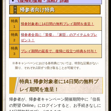
《復帰応援箱・流転》詳細
アイテム
効果・内容
帰参者向け特典
選択している特化系統の『勇士の
アイテム
効果・内容
章』までの技能の覚醒効果を全て皆
《英傑の招喚鈴・え》に含まれる等
伝できる。
特典
帰参対象者に14日間の無料プレイ期間を進呈！
級四の英傑の中から選出した10名の
※体験版アカウントは使用できません。
1
うち、ランダムで1名を入手できる
※皆伝できるのはアイテム使用時に習得
選抜英傑喚鈴・え
特典
帰参者全員に「英傑」「家臣」のアイテムをプレ
済みの『勇士の章』までの技能のみで
招喚鈴。
技能練達書・勇×1
×1
2
ゼント！
す。
※どのような英傑を仲間にできるのかに
※『勇士の章』までの技能の覚醒効果を
ついては、ゲーム内にて確率の表記を
特典
全て皆伝済みの場合、アイテムを使用
ご確認ください。
プレイ期間の延長で、復帰に役立つ特典を付与！
3
できません。
《英傑の招喚鈴・え》の等級三英傑
※特化系統を選択していない場合、アイ
※本キャンペーンにおける各特典については、特別な記載がない
テムを使用できません。
および《森蘭丸喚鈴袋》の英傑「森
限り、それぞれ1回ずつ受け取ることが可能です。
蘭丸」から1人を選んで仲間にでき
以下の付与値が設定された価値20の
る鈴の入った袋を選んで入手でき
腰袋。
る。
特典1 帰参対象者に14日間の無料プ
練達の腰袋×1
生命力: 500 気合: 500
※《夢幻の招喚鈴・は》から登場する
※入れ物から《練達の腰袋》を使用する
レイ期間を進呈！
等級三喚鈴袋・え
《窯隠れの才蔵》《魔導士ルシア》
ことで、付与値を再設定できます。
《黒百合》《サンチョ》《愛弟子ノ
×1
帰参者が、帰参者キャンペーン開催期間中に『信長
ア》《お知恵》《陣蔵》《もの知り
自身のLvを80にする。Lv上限が80以
爺》《鎧鍛冶次郎》《伸介》《道場忍
の野望 Online』にログインすると、お手続きなしに
下のアカウントの場合、上限まで上
お綾》《藤岡屋伝助》《谷忠澄》《伊