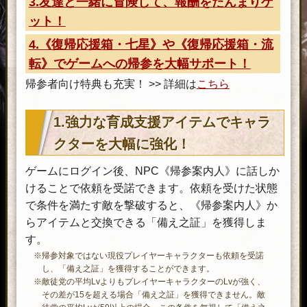
3.友達と一緒に冒険して、報酬をたんまりゲ
ット！
4.《復帰応援箱・七星》や《復帰応援箱・流
転》でゲームへの帰参を大幅サポート！
帰参者向け特典も充実！ >> 詳細は
こちら
1.強力な育成支援アイテムでキャラ
クターを大幅に強化！
ゲームにログイン後、NPC《帰参案内人》に話しか
けることで依頼を受諾できます。依頼を受けた状態
で条件を満たす敵を撃破すると、《帰参案内人》か
らアイテムと交換できる「備え之証」を獲得しま
す。
※帰参対象ではない現役プレイヤーキャラクターも依頼を受諾
し、「備え之証」を獲得することができます。
※敵徒党の平均LvよりもプレイヤーキャラクターのLvが強く、
その差が15を超える場合「備え之証」を獲得できません。敵