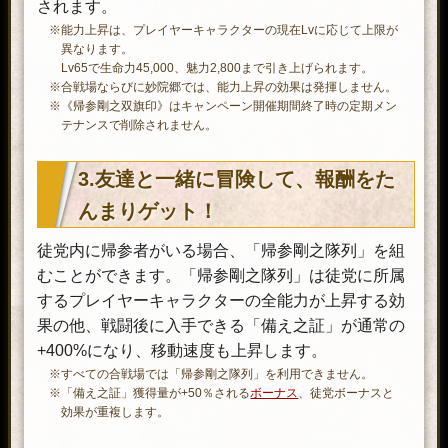
されます。
※能力上昇は、プレイヤーキャラクターの現在Lvに応じて上限が
異なります。
Lv65で生命力45,000、魅力2,800まで引き上げられます。
※合戦場ならびに妙院郷では、能力上昇の効果は発揮しません。
※《帰参剛之双旗印》はキャンペーン開催期間終了時の定期メン
テナンスで削除されません。
3.友達と一緒に冒険して、報酬をた
んまりゲット！
徒党内に帰参者がいる場合、「帰参剛之隊列」を組
むことができます。「帰参剛之隊列」は徒党に所属
するプレイヤーキャラクターの全能力が上昇する効
果の他、戦闘後に入手できる「備え之証」が通常の
+400%になり、移動速度も上昇します。
※すべての合戦場では「帰参剛之隊列」を利用できません。
※「備え之証」獲得量が+50％される
ボーナス
、徒党ボーナスと
効果が重複します。