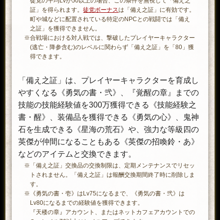
徒党の平均Lvが50以上の場合、この条件を無視して「備え之
証」を得られます。
徒党ボーナス
は「備え之証」に有効です。
町や城などに配置されている特定のNPCとの戦闘では「備え
之証」を獲得できません。
※合戦場における対人戦では、撃破したプレイヤーキャラクター
(逃亡・降参含む)のレベルに関わらず「備え之証」を「80」獲
得できます。
「備え之証」は、プレイヤーキャラクターを育成し
やすくなる《勇気の書・弐》、『覚醒の章』までの
技能の技能経験値を300万獲得できる《技能経験之
書・醒》、装備品を獲得できる《勇気の心》、鬼神
石を生成できる《星海の荒石》や、強力な等級四の
英傑が仲間になることもある《英傑の招喚鈴・あ》
などのアイテムと交換できます。
※「備え之証」交換品の交換制限は、定期メンテナンスでリセッ
トされません。「備え之証」は報酬交換期間終了時に削除しま
す。
※《勇気の書・壱》はLv75になるまで、《勇気の書・弐》は
Lv80になるまでの経験値を獲得できます。
『天楼の章』アカウント、またはネットカフェアカウントでの