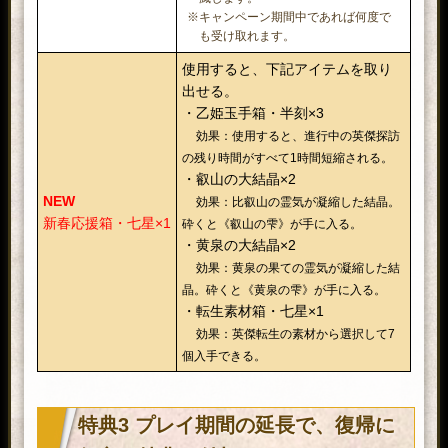
て確率の表記をご確認ください。
特殊、お守り装備の付与値を変更す
※キャンペーン期間中であれば何度で
も受け取れます。
る護法具を取り出せる箱。
九十九の力の合成時に使用すること
補助護法具箱・乙
※護法具の使い方は、妙院郷にいる
使用すると、下記アイテムを取り
双継九十九珠・参
で、九十九の力全体の発現率が上昇
×2
NPC《大黒天》から確認できます。
出せる。
×1
し、素材武器の九十九の力が必ず2
※付与値の設定は、護法具を1個消費す
・乙姫玉手箱・半刻×3
つ受け継がれる。
る毎に1回可能です。
効果：使用すると、進行中の英傑探訪
武器に宿る九十九の力を強化する
腕貫の付与値を変更する護法具を取
九十九の源・極
の残り時間がすべて1時間短縮される。
《九十九の源》の50個分の効果があ
り出せる箱。
・叡山の大結晶×2
×30
腕貫護法具箱・乙
る。
※護法具の使い方は、妙院郷にいる
NEW
効果：比叡山の霊気が凝縮した結晶。
×2
NPC《大黒天》から確認できます。
新春応援箱・七星×1
砕くと《叡山の雫》が手に入る。
※付与値の設定は、護法具を1個消費す
・黄泉の大結晶×2
る毎に1回可能です。
効果：黄泉の果ての霊気が凝縮した結
家臣闘練時に家臣体力を500回復す
晶。砕くと《黄泉の雫》が手に入る。
家臣体力薬・特×4
る。
・転生素材箱・七星×1
効果：英傑転生の素材から選択して7
家臣闘練で修練の項目と配置される
個入手できる。
闘練検討書・参×1
英傑を更新できる。闘練中に3回使
用可。
使用すると、以下の指南用具から1
特典3 プレイ期間の延長で、復帰に
つ選んで取り出せる。