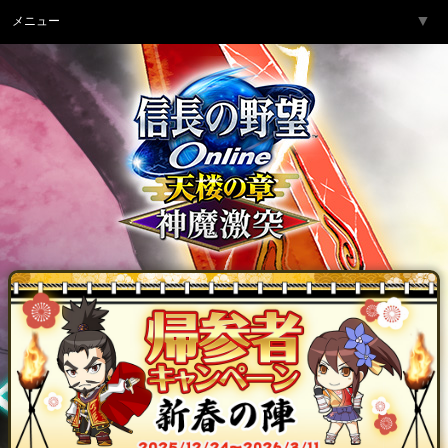
▼
メニュー
トップページ
▼
ゲーム紹介
▼
サービス
▼
開発チームより
▼
サポート
▼
コミュニティ
▼
ネットカフェ