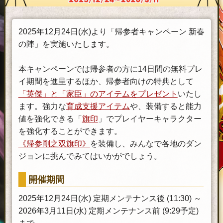
2025年12月24日(水)より「帰参者キャンペーン 新春
の陣」を実施いたします。
本キャンペーンでは帰参者の方に14日間の無料プレ
イ期間を進呈するほか、帰参者向けの特典として
「英傑」と「家臣」のアイテムをプレゼント
いたし
ます。強力な
育成支援アイテム
や、装備すると能力
値を強化できる「
旗印
」でプレイヤーキャラクター
を強化することができます。
《帰参剛之双旗印》
を装備し、みんなで各地のダン
ジョンに挑んでみてはいかがでしょう。
開催期間
2025年12月24日(水) 定期メンテナンス後 (11:30) ～
2026年3月11日(水) 定期メンテナンス前 (9:29予定)