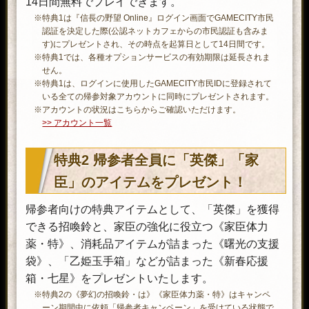
14日間無料でプレイできます。
昇。
奈忠次》《唐沢玄蕃》《御子神典膳》
※体験版アカウントは使用できません。
※特典1は『信長の野望 Online』ログイン画面でGAMECITY市民
は対象外です。
経験練達書・八拾
※プレイヤーキャラクターがLv80に達し
認証を決定した際(公認ネットカフェからの市民認証も含みま
※《野望の招喚鈴》から登場する《織田
×1
ている場合、アイテムを使用できませ
す)にプレゼントされ、その時点を起算日として14日間です。
信長》は対象外です。
ん。
※特典1では、各種オプションサービスの有効期限は延長されま
※『勇士の章』アカウントでアイテムを
夢幻の功績帳・参
使用すると英傑信頼度を1,000入手
せん。
使用した場合、プレイヤーキャラクタ
※特典1は、ログインに使用したGAMECITY市民IDに登録されて
×6
する。
ーのLvは75になります。
いる全ての帰参対象アカウントに同時にプレゼントされます。
使用すると、表示されるリストから
※アカウントの状況はこちらからご確認いただけます。
使用すると、付与値が設定された価
>> アカウント一覧
好きな勾玉を獲得できる箱を入手で
値44の紋所を1個選択して入手でき
きる。
る。
※軍神「媽祖」「インドラ」「乙姫」
特典2 帰参者全員に「英傑」「家
勾玉選抜箱・い×3
※入手できる紋所の詳細は、[コマンドメ
「アルテミス」「アフロディテ」「ポ
ニュー2]-[信長コイン]-[コイン利用]-[帰
臣」のアイテムをプレゼント！
セイドン」「泰平祈る女神」「鍾馗」
参者向け]内の《復帰応援箱・七星》の
「玉藻の前」「猫又」「座敷童子」
練達紋所袋×1
アイテム詳細からご確認いただけま
「素戔嗚」の勾玉、育成用軍神やコラ
帰参者向けの特典アイテムとして、「英傑」を獲得
す。
ボ軍神の勾玉は獲得できません。
できる招喚鈴と、家臣の強化に役立つ《家臣体力
※紋所を2個以上所持している場合、紋
使用すると、表示されるリストから
所を強化できません。紋所を強化する
薬・特》、消耗品アイテムが詰まった《曙光の支援
には、所持している紋所が1個になる
好きな神具を獲得できる箱を入手で
袋》、「乙姫玉手箱」などが詰まった《新春応援
よう破棄していただく必要がありま
きる。
箱・七星》をプレゼントいたします。
す。
※軍神「媽祖」「インドラ」「乙姫」
神具選抜箱・い×3
※特典2の《夢幻の招喚鈴・は》《家臣体力薬・特》はキャンペ
「アルテミス」「アフロディテ」「ポ
基本潜在能力、戦闘潜在能力を全て
ーン期間中に依頼「帰参者キャンペーン」を受けている状態で