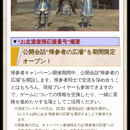
乙姫玉手箱・半刻×
残り時間がすべて1時間短縮され
5
る。
家臣闘練之箱・帰×
家臣闘練に役立つアイテムが詰ま
5
った箱。
“お友達復帰応援番号”概要
家臣衣装箱・夢×
家臣の装備の見た目を変えられる
公開会話“帰参者の広場”を期間限定
“お友達復帰応援番号”の使いかた
3
道具が入っている。
オープン！
家臣の武器を「天魔の武器箱」の
帰参者キャンペーン開催期間中、公開会話“帰参者の
家臣武器箱・醒×
外見に変えられる道具を１つ選ん
広場”を開設します。帰参者同士で交流を深め合うこ
3
で入手できる。
とはもちろん、現役プレイヤーも参加できますの
で、ゲームについての情報を交換したり、一緒に冒
険を進めたりする場としてご活用ください。
《帰参祈願札》効果
※現役プレイヤーの方は、[交流] - [集団会話] - [参加]を選択し、
[システム]内にある“帰参者の広場”を選択することで参加でき
アイテム(個数)
効果・内容
ます。
※帰参者の方は、キャンペーン参加時点では“帰参者の広場”への
10戦闘の間、「備え之証」獲得数