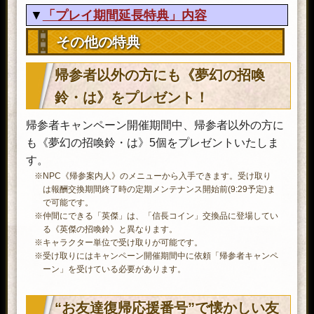
手の代わりに限界突破が発生しま
「プレイ期間延長特典」内容
英傑の招喚鈴・え
す。限界突破は最大4回で、以降は
×10
等級に応じた「英傑の零力」が手に
《帰参者応援箱・と》内容
その他の特典
入ります。
※どのような英傑を仲間にできるのかに
アイテム(個数)
効果・内容
帰参者以外の方にも《夢幻の招喚
ついては、ゲーム内にて確率の表記を
アイテムを使用してから30日間、
ご確認ください。
鈴・は
》をプレゼント！
戦闘で獲得できる貫が+400％され
夢幻の功績帳・参
使用すると英傑信頼度を1,000入手
金運之書・帰参×
る。
帰参者キャンペーン開催期間中、帰参者以外の方に
×6
する。
1
※貫の週間獲得制限はリセットされま
も《夢幻の招喚鈴・は》5個をプレゼントいたしま
せん。
お供経験薬・伍拾
連れているお供が、レベル50まで上
す。
※残り期間は依頼から確認できます。
×1
げられる分の経験値を獲得する。
※NPC《帰参案内人》のメニューから入手できます。受け取り
使用することで「英傑」を仲間に
は報酬交換期間終了時の定期メンテナンス開始前(9:29予定)ま
できる。
で可能です。
※どのような英傑を仲間にできるのか
※仲間にできる「英傑」は、「信長コイン」交換品に登場してい
夢幻の招喚鈴・は
については、ゲーム内にて確率の表
る《英傑の招喚鈴》と異なります。
×10
記をご確認ください。
※キャラクター単位で受け取りが可能です。
※仲間にできる「英傑」は、「信長コ
※受け取りにはキャンペーン開催期間中に依頼「帰参者キャンペ
イン」交換品に登場している「英傑
ーン」を受けている必要があります。
の招喚鈴」と異なります。
華炎、氷晶、雷駆、風舞の変幻紋
“お友達復帰応援番号”で懐かしい友