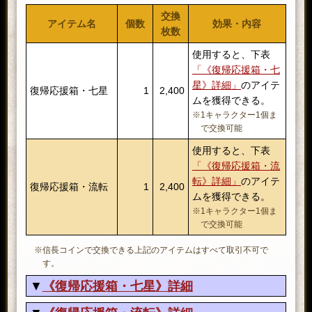
交換
アイテム名
個数
効果・内容
枚数
使用すると、下表
「《復帰応援箱・七
星》詳細」
のアイテ
復帰応援箱・七星
1
2,400
ムを獲得できる。
※1キャラクター1個ま
で交換可能
使用すると、下表
「《復帰応援箱・流
転》詳細」
のアイテ
復帰応援箱・流転
1
2,400
ムを獲得できる。
※1キャラクター1個ま
で交換可能
※信長コインで交換できる上記のアイテムはすべて取引不可で
す。
《復帰応援箱・七星》詳細