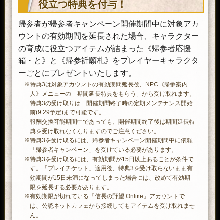
役立つ特典を付与！
・生命修練教本・参
・気合修練教本・参
帰参者が帰参者キャンペーン開催期間中に対象アカ
修練教本箱・参×1
・腕力修練教本・参
ウントの有効期間を延長された場合、キャラクター
・耐久修練教本・参
の育成に役立つアイテムが詰まった《帰参者応援
・器用修練教本・参
・知力修練教本・参
箱・と》と《帰参祈願札》をプレイヤーキャラクタ
・魅力修練教本・参
ーごとにプレゼントいたします。
※特典3は対象アカウントの有効期間延長後、NPC《帰参案内
使用すると、以下の指南用具から1
人》メニューの「期間延長特典をもらう」から受け取れます。
つ選んで取り出せる。
特典3の受け取りは、開催期間終了時の定期メンテナンス開始
・生命修練秘伝・参
前(9:29予定)まで可能です。
・気合修練秘伝・参
報酬交換可能期間中であっても、開催期間終了後は期間延長特
修練秘伝箱・参×1
・腕力修練秘伝・参
典を受け取れなくなりますのでご注意ください。
※特典3を受け取るには、帰参者キャンペーン開催期間中に依頼
・耐久修練秘伝・参
「帰参者キャンペーン」を受けている必要があります。
・器用修練秘伝・参
※特典3を受け取るには、有効期間が15日以上あることが条件で
・知力修練秘伝・参
す。「プレイチケット」適用後、特典3を受け取らないまま有
・魅力修練秘伝・参
効期間が15日未満になってしまった場合には、改めて有効期
限を延長する必要があります。
使用することで「英傑」を仲間にで
※有効期限が切れている『信長の野望 Online』アカウントで
きる。
は、公認ネットカフェから接続してもアイテムを受け取れませ
入手済みの英傑が重複した場合、入
ん。