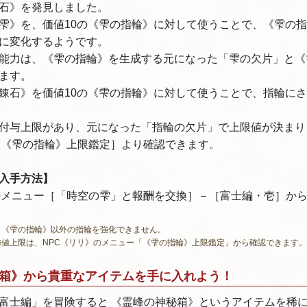
石》を発見しました。
雫》を、価値10の《雫の指輪》に対して使うことで、《雫の
に変化するようです。
能力は、《雫の指輪》を生成する元になった「雫の欠片」と《
ます。
錬石》を価値10の《雫の指輪》に対して使うことで、指輪に
付与上限があり、元になった「指輪の欠片」で上限値が決まり
［《雫の指輪》上限鑑定］より確認できます。
入手方法】
のメニュー［「時空の雫」と報酬を交換］－［富士編・壱］か
、《雫の指輪》以外の指輪を強化できません。
値上限は、NPC《リリ》のメニュー「《雫の指輪》上限鑑定」から確認できます。
箱》から貴重なアイテムを手に入れよう！
富士編」を冒険すると 《霊峰の神秘箱》というアイテムを稀