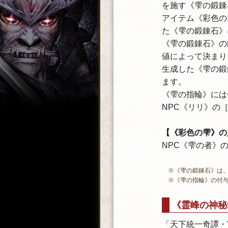
を施す《雫の鍛錬
アイテム《彩色の
た《雫の鍛錬石》
《雫の鍛錬石》の
値によって決まり
生成した《雫の鍛
ます。
《雫の指輪》には
NPC《リリ》の
【《彩色の雫》の
NPC《雫の者》
※《雫の鍛錬石》は
※《雫の指輪》の付与
《霊峰の神秘
「天下統一奇譚・