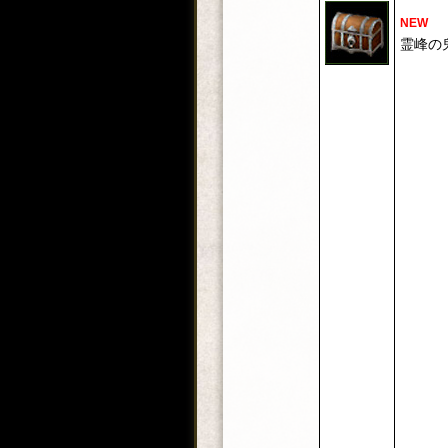
NEW
霊峰の