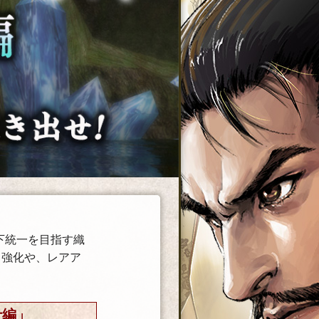
天下統一を目指す織
る強化や、レアア
士編」