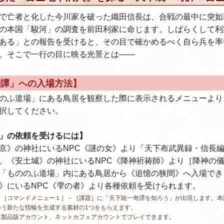
で亡者と化した今川家を破った織田信長は、合戦の最中に突如
の本国「駿河」の調査を前田利家に命じます。しばらくして利
ある」との報告を受けると、その目で確かめるべく自ら兵を率
。そこで一行の目に映る光景とは――
奇譚」への入場方法】
のふ道場」にある鳥居を観察した際に表示されるメニューより
択してください。
」の依頼を受けるには】
京》の神社にいるNPC《謎の女》より「天下布武異録・信長
、《安土城》の神社にいるNPC《降神祈祷師》より［降神の
「もののふ道場」内にある鳥居から《追憶の狭間》へ入場でき
》にいるNPC《雫の者》より各種依頼を受けられます。
と［コマンドメニュー１］－［課題］に「天下統一奇譚を知ろう」が出現します。本
いう新たな指輪を生成する素材の1つをもらえます。
は製品版アカウント、ネットカフェアカウントでプレイできます。