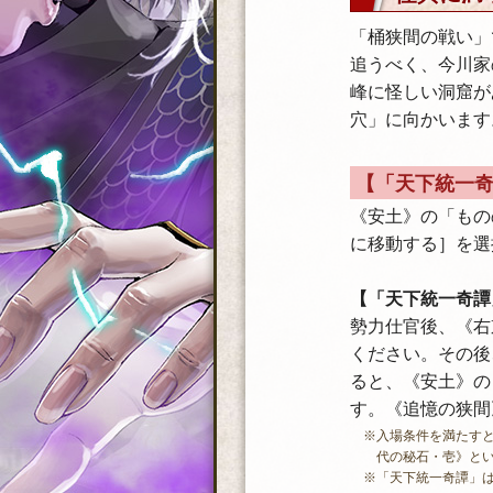
「桶狭間の戦い」
追うべく、今川家
峰に怪しい洞窟が
穴」に向かいます
【「天下統一
《安土》の「もの
に移動する］を選
【「天下統一奇譚
勢力仕官後、《右
ください。その後
ると、《安土》の
す。《追憶の狭間
※入場条件を満たす
代の秘石・壱》と
※「天下統一奇譚」