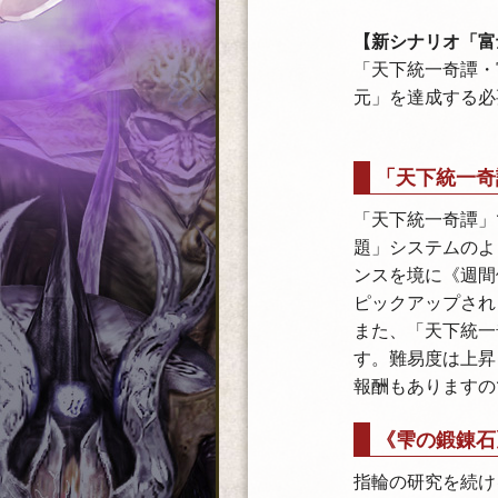
【新シナリオ「富
「天下統一奇譚・
元」を達成する必
「天下統一奇
「天下統一奇譚」
題」システムのよ
ンスを境に《週間
ピックアップされ
また、「天下統一
す。難易度は上昇
報酬もありますの
《雫の鍛錬石
指輪の研究を続け