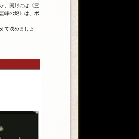
が、開封には《霊
霊峰の鍵》は、ボ
えて決めましょ