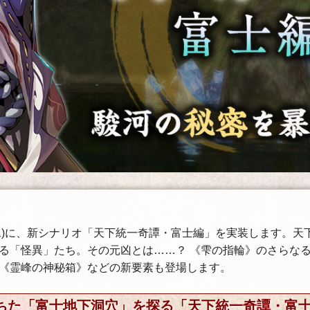
8日(水)に、新シナリオ「天下統一奇譚・富士編」を実装します。
る「怪異」たち。その元凶とは……？ 《雫の指輪》のさらな
《霊峰の神秘箱》などの新要素も登場します。
ちた「富士地下洞穴」を探る「天下統一奇譚・富