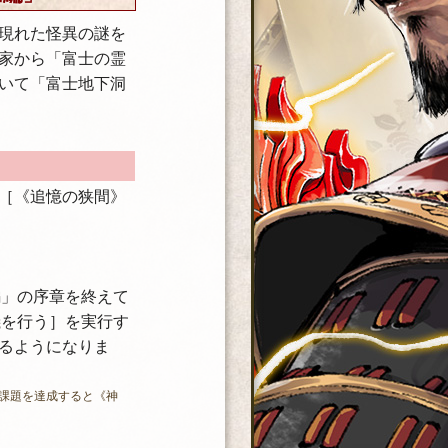
現れた怪異の謎を
家から「富士の霊
いて「富士地下洞
［《追憶の狭間》
編」の序章を終えて
儀を行う］を実行す
るようになりま
課題を達成すると《神