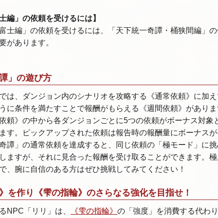
士編」の依頼を受けるには】
富士編」の依頼を受けるには、「天下統一奇譚・桶狭間編」の
要があります。
譚」の遊び方
では、ダンジョン内のシナリオを攻略する《通常依頼》に加え
うに条件を満たすことで報酬がもらえる《週間依頼》がありま
依頼》の中から各ダンジョンごとに5つの依頼がボーナス対象
ます。ピックアップされた依頼は報告時の報酬量にボーナスが
奇譚」の通常依頼を達成すると、同じ依頼の「極モード」に挑
しますが、それに見合った報酬を受け取ることができます。極
で、腕に自信のある方はぜひ挑戦してみてください！
》を作り《雫の指輪》のさらなる強化を目指せ！
るNPC「リリ」は、
《雫の指輪》
の「強度」を消費する代わ