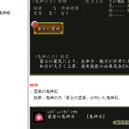
鬼神箱
NEW
・霊盾の鬼神石
効果：鬼神の力「富士の霊盾」が付いた鬼神石。