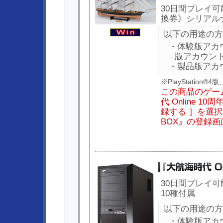
30日間プレイ
換券》シリアル
以下の用途の方
・体験版アカ
版アカウン
・製品版アカ
※PlayStation
この商品のゲー
代 Online 
録する ］を選択す
BOX』の登録
30日間プレイ
10種付属
以下の用途の方
・体験版アカ