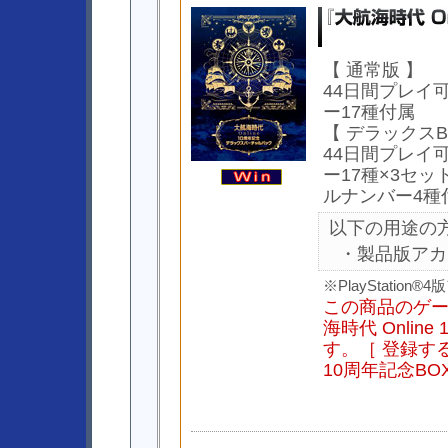
【 通常版 】
44日間プレイ
ー17種付属
【 デラックスB
44日間プレイ
ー17種×3セ
ルナンバー4種
以下の用途の
・製品版アカ
※PlayStati
この商品のゲ
海時代 Onlin
す。［ 登録する
10周年記念B