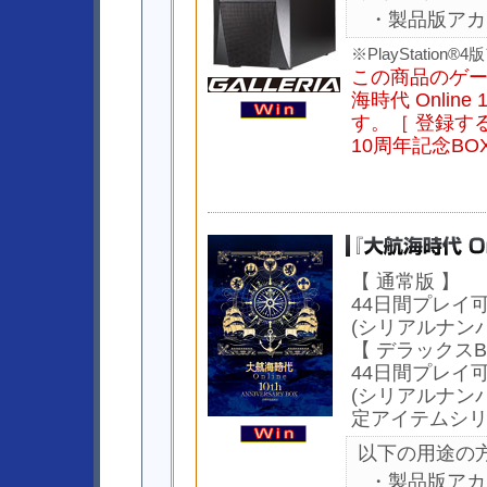
・製品版アカ
※PlayStati
この商品のゲ
海時代 Onlin
す。［ 登録する
10周年記念B
【 通常版 】
44日間プレイ
(シリアルナンバ
【 デラックスB
44日間プレイ
(シリアルナンバ
定アイテムシリ
以下の用途の
・製品版アカ