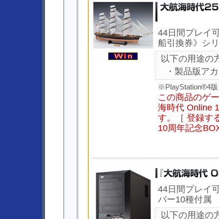
44日間プレイ
船引換券》シ
以下の用途の
・製品版アカ
※PlayStati
この商品のゲ
海時代 Onlin
す。［ 登録する
10周年記念B
44日間プレイ
バー10種付属
以下の用途の