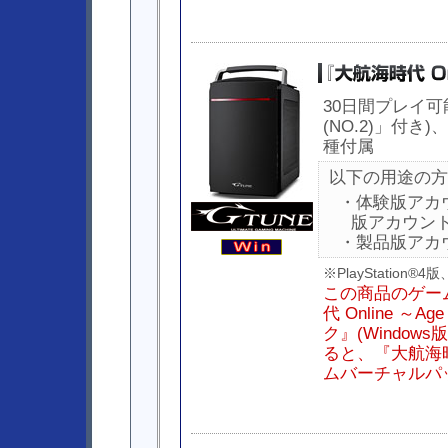
30日間プレイ可
(NO.2)」付
種付属
以下の用途の方
・体験版アカ
版アカウン
・製品版アカ
※PlayStation
この商品のゲー
代 Online ～A
ク』(Windo
ると、『大航海時代 O
ムバーチャルパ