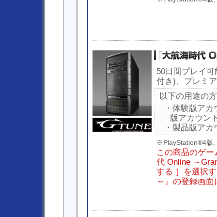
50日間プレイ可
付き)、プレミ
以下の用途の方
・体験版アカ
版アカウン
・製品版アカ
※PlayStation
この商品のゲー
代 Online ～
する ］を選択すると
～』の登録画面