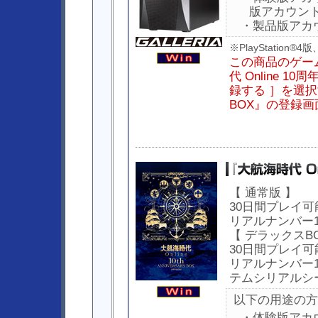
版アカウン
・製品版アカ
※PlayStation
この商品のゲー
代 Online 
録する ］を選択す
BOX』の登録
【 通常版 】
30日間プレイ可
リアルナンバー1
【 デラックスBO
30日間プレイ可
リアルナンバー1
テムシリアルシ
以下の用途の方
・体験版アカ