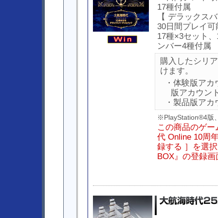
17種付属
【 デラックスバ
30日間プレイ
17種×3セット
ンバー4種付属
購入したシリア
けます。
・体験版アカ
版アカウン
・製品版アカ
※PlayStation
この商品のゲー
代 Online 
録する ］を選択す
BOX』の登録