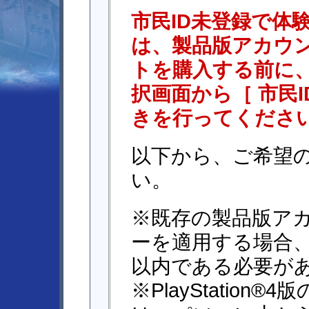
市民ID未登録で体
は、製品版アカウ
トを購入する前に
択画面から［ 市民
きを行ってくださ
以下から、ご希望
い。
※既存の製品版ア
ーを適用する場合、
以内である必要が
※PlayStatio