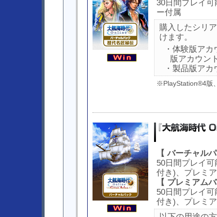
30日間プレイ
ー付属
購入したシリア
けます。
・体験版アカ
版アカウン
・製品版アカ
※PlayStation®
【 バーチャルパ
50日間プレイ可
付き)、プレミ
【 プレミアムバ
50日間プレイ可
付き)、プレミ
以下の用途の方