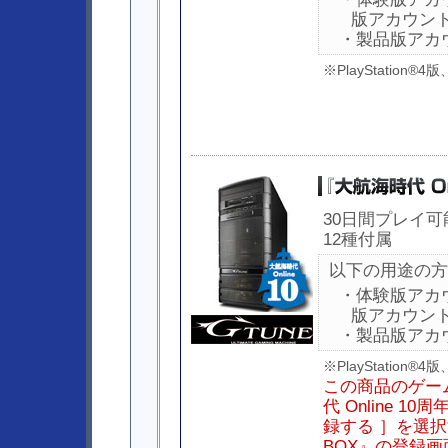
版アカウン
・製品版アカ
※PlayStation
30日間プレイ
12種付属
以下の用途の方
・体験版アカ
版アカウン
・製品版アカ
※PlayStation
この商品のゲー
代 Online 
録する ］を選択す
BOX』の登録