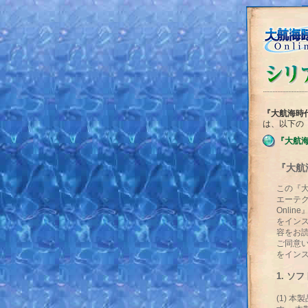
『大航海時代 
は、以下の
『大航海