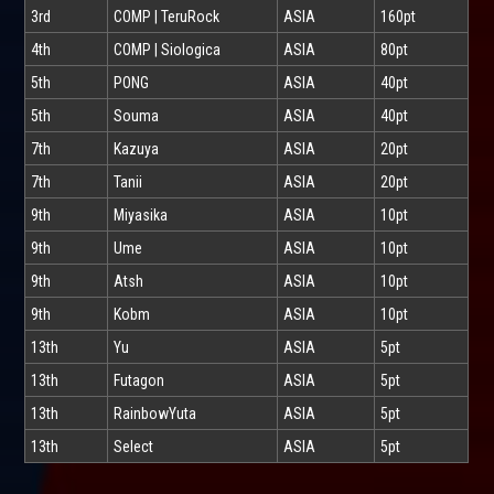
3rd
COMP | TeruRock
ASIA
160pt
4th
COMP | Siologica
ASIA
80pt
5th
PONG
ASIA
40pt
5th
Souma
ASIA
40pt
7th
Kazuya
ASIA
20pt
7th
Tanii
ASIA
20pt
9th
Miyasika
ASIA
10pt
9th
Ume
ASIA
10pt
9th
Atsh
ASIA
10pt
9th
Kobm
ASIA
10pt
13th
Yu
ASIA
5pt
13th
Futagon
ASIA
5pt
13th
RainbowYuta
ASIA
5pt
13th
Select
ASIA
5pt