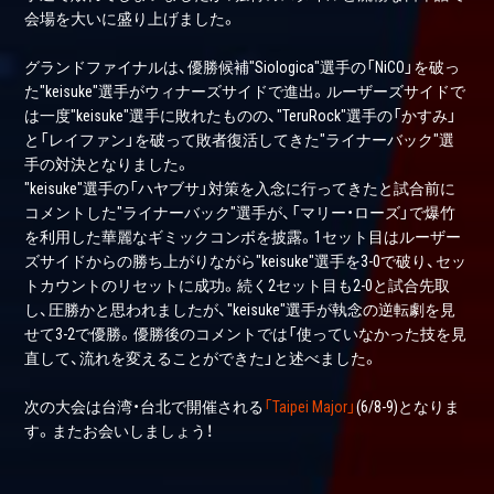
会場を大いに盛り上げました。
グランドファイナルは、優勝候補"Siologica"選手の「NiCO」を破っ
た"keisuke"選手がウィナーズサイドで進出。ルーザーズサイドで
は一度"keisuke"選手に敗れたものの、"TeruRock"選手の「かすみ」
と「レイファン」を破って敗者復活してきた"ライナーバック"選
手の対決となりました。
"keisuke"選手の「ハヤブサ」対策を入念に行ってきたと試合前に
コメントした"ライナーバック"選手が、「マリー・ローズ」で爆竹
を利用した華麗なギミックコンボを披露。1セット目はルーザー
ズサイドからの勝ち上がりながら"keisuke"選手を3-0で破り、セッ
トカウントのリセットに成功。続く2セット目も2-0と試合先取
し、圧勝かと思われましたが、"keisuke"選手が執念の逆転劇を見
せて3-2で優勝。優勝後のコメントでは「使っていなかった技を見
直して、流れを変えることができた」と述べました。
次の大会は台湾・台北で開催される
「Taipei Major」
(6/8-9)となりま
す。またお会いしましょう！