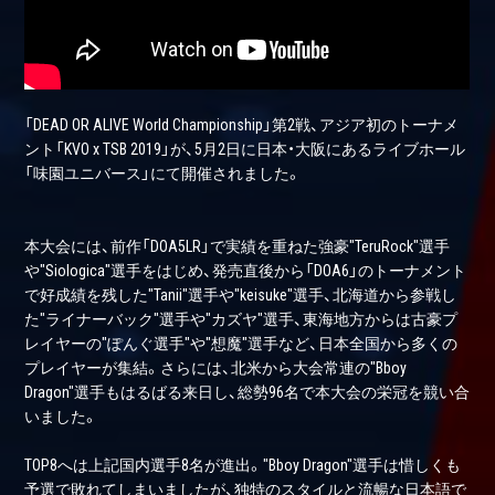
「DEAD OR ALIVE World Championship」第2戦、アジア初のトーナメ
ント「KVO x TSB 2019」が、5月2日に日本・大阪にあるライブホール
「味園ユニバース」にて開催されました。
本大会には、前作「DOA5LR」で実績を重ねた強豪"TeruRock"選手
や"Siologica"選手をはじめ、発売直後から「DOA6」のトーナメント
で好成績を残した"Tanii"選手や"keisuke"選手、北海道から参戦し
た"ライナーバック"選手や"カズヤ"選手、東海地方からは古豪プ
レイヤーの"ぽんぐ選手"や"想魔"選手など、日本全国から多くの
プレイヤーが集結。さらには、北米から大会常連の"Bboy
Dragon"選手もはるばる来日し、総勢96名で本大会の栄冠を競い合
いました。
TOP8へは上記国内選手8名が進出。"Bboy Dragon"選手は惜しくも
予選で敗れてしまいましたが、独特のスタイルと流暢な日本語で