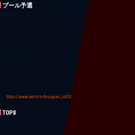
プール予選
https://www.twitch.tv/kvojapan_ch03/
TOP8