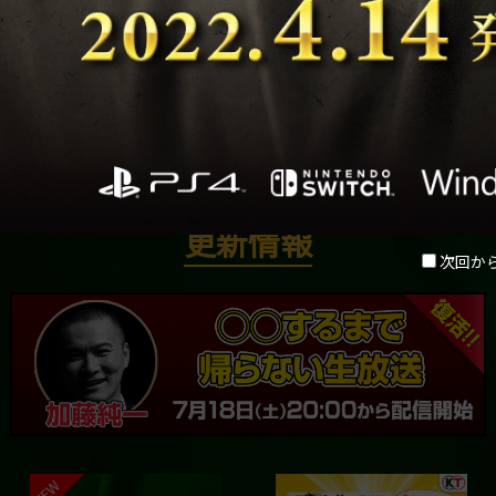
「週刊ファミ通」2020年3月19日号（2020
年3月5日発売）の新作ゲームクロスレビュー
でゴールド殿堂入り
更新情報
次回か