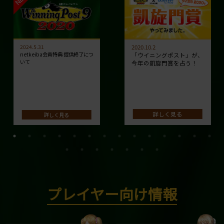
2024.5.31
2020.10.2
netkeiba会員特典 提供終了につ
「ウイニングポスト」が、
いて
今年の凱旋門賞を占う！
詳しく見る
詳しく見る
プレイヤー向け情報