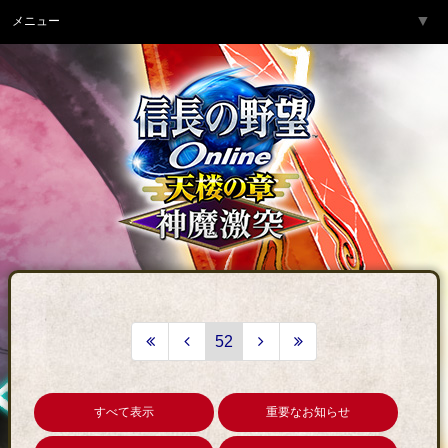
▼
メニュー
トップページ
▼
ゲーム紹介
▼
サービス
▼
開発チームより
▼
サポート
▼
コミュニティ
▼
ネットカフェ
52
すべて表示
重要なお知らせ