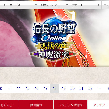
▼
▼
▼
▼
サービス
開発チームより
サポート
コミ
44
45
46
47
48
49
50
51
52
なお知らせ
障害情報
メンテナンス情報
アップデー