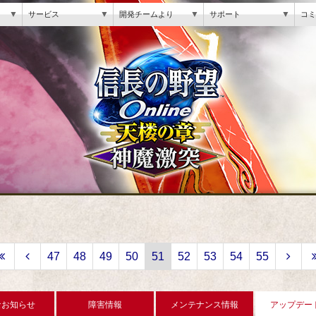
▼
▼
▼
▼
サービス
開発チームより
サポート
コミ
47
48
49
50
51
52
53
54
55
なお知らせ
障害情報
メンテナンス情報
アップデー