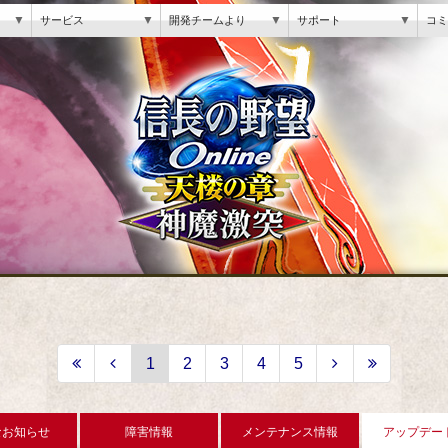
▼
▼
▼
▼
サービス
開発チームより
サポート
コミ
1
2
3
4
5
なお知らせ
障害情報
メンテナンス情報
アップデー