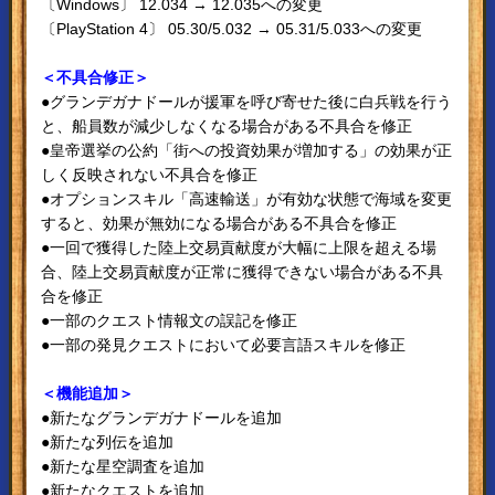
〔Windows〕 12.034 → 12.035への変更
〔PlayStation 4〕 05.30/5.032 → 05.31/5.033への変更
＜不具合修正＞
●グランデガナドールが援軍を呼び寄せた後に白兵戦を行う
と、船員数が減少しなくなる場合がある不具合を修正
●皇帝選挙の公約「街への投資効果が増加する」の効果が正
しく反映されない不具合を修正
●オプションスキル「高速輸送」が有効な状態で海域を変更
すると、効果が無効になる場合がある不具合を修正
●一回で獲得した陸上交易貢献度が大幅に上限を超える場
合、陸上交易貢献度が正常に獲得できない場合がある不具
合を修正
●一部のクエスト情報文の誤記を修正
●一部の発見クエストにおいて必要言語スキルを修正
＜機能追加＞
●新たなグランデガナドールを追加
●新たな列伝を追加
●新たな星空調査を追加
●新たなクエストを追加