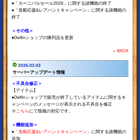
●「カーニバルセール2026」に関する諸機能の終了
●「造船応援&レアハントキャンペーン」に関する諸機能の
終了
＜その他＞
●Delfinショップの陳列品を更新
« BACK
2026.03.03
サーバーアップデート情報
＜不具合修正＞
【アイテム】
●Delfinショップで販売が終了しているアイテムに関するキ
ャンペーンのメッセージが表示される不具合を修正
※
こちら
にて既報の対応です。
＜機能追加＞
●「
造船応援&レアハントキャンペーン
」に関する諸機能の
追加