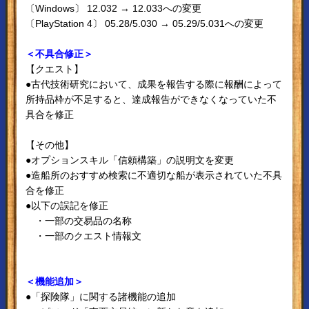
〔Windows〕 12.032 → 12.033への変更
〔PlayStation 4〕 05.28/5.030 → 05.29/5.031への変更
＜不具合修正＞
【クエスト】
●古代技術研究において、成果を報告する際に報酬によって
所持品枠が不足すると、達成報告ができなくなっていた不
具合を修正
【その他】
●オプションスキル「信頼構築」の説明文を変更
●造船所のおすすめ検索に不適切な船が表示されていた不具
合を修正
●以下の誤記を修正
・一部の交易品の名称
・一部のクエスト情報文
＜機能追加＞
●「探険隊」に関する諸機能の追加