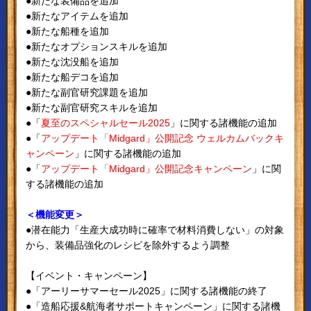
●新たな装備品を追加
●新たなアイテムを追加
●新たな船種を追加
●新たなオプションスキルを追加
●新たな沈没船を追加
●新たな船デコを追加
●新たな副官研究課題を追加
●新たな副官研究スキルを追加
●「
夏至のスペシャルセール2025
」に関する諸機能の追加
●「
アップデート「Midgard」公開記念 ウェルカムバックキ
ャンペーン
」に関する諸機能の追加
●「
アップデート「Midgard」公開記念キャンペーン
」に関
する諸機能の追加
＜機能変更＞
●潜在能力「生産大成功時に確率で材料消費しない」の対象
から、装備品強化のレシピを除外するよう調整
【イベント・キャンペーン】
●「アーリーサマーセール2025」に関する諸機能の終了
●「造船応援&航海者サポートキャンペーン」に関する諸機