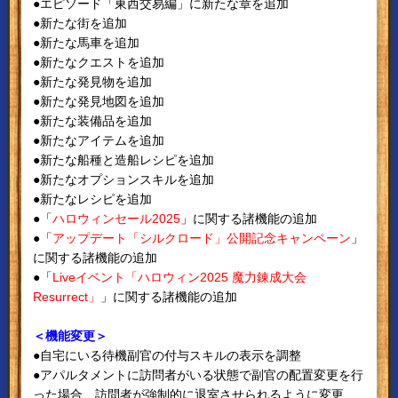
●エピソード「東西交易編」に新たな章を追加
●新たな街を追加
●新たな馬車を追加
●新たなクエストを追加
●新たな発見物を追加
●新たな発見地図を追加
●新たな装備品を追加
●新たなアイテムを追加
●新たな船種と造船レシピを追加
●新たなオプションスキルを追加
●新たなレシピを追加
●「
ハロウィンセール2025
」に関する諸機能の追加
●「
アップデート「シルクロード」公開記念キャンペーン
」
に関する諸機能の追加
●「
Liveイベント「ハロウィン2025 魔力錬成大会
Resurrect」
」に関する諸機能の追加
＜機能変更＞
●自宅にいる待機副官の付与スキルの表示を調整
●アパルタメントに訪問者がいる状態で副官の配置変更を行
った場合、訪問者が強制的に退室させられるように変更