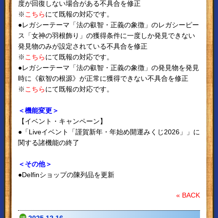
度が回復しない場合がある不具合を修正
※
こちら
にて既報の対応です。
●レガシーテーマ「法の叡智・正義の象徴」のレガシーピー
ス「女神の羽根飾り」の獲得条件に一度しか発見できない
発見物のみが設定されている不具合を修正
※
こちら
にて既報の対応です。
●レガシーテーマ「法の叡智・正義の象徴」の発見物を発見
時に《叡智の根源》が正常に獲得できない不具合を修正
※
こちら
にて既報の対応です。
＜機能変更＞
【イベント・キャンペーン】
●「Liveイベント「謹賀新年・年始め開運みくじ2026」」に
関する諸機能の終了
＜その他＞
●Delfinショップの陳列品を更新
« BACK
2025.12.16