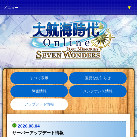
▼
メニュー
▼
ゲーム紹介
▼
プレイガイド
▼
サービス
▼
イベント
▼
開発の部屋
▼
サポート
すべて表示
重要なお知らせ
▼
ファンワールド
障害情報
メンテナンス情報
▼
ネットカフェ
アップデート情報
2026.08.04
サーバーアップデート情報