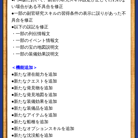
い場合がある不具合を修正
●一部の副官研究スキルの習得条件の表示に誤りがあった不
具合を修正
●以下の誤記を修正
・一部の列伝情報文
・一部のイベント情報文
・一部の宝の地図説明文
・一部の装備効果説明文
＜機能追加＞
●新たな潜在能力を追加
●新たなクエストを追加
●新たな発見物を追加
●新たな発見地図を追加
●新たな装備効果を追加
●新たな装備品を追加
●新たなアイテムを追加
●新たな船種を追加
●新たなオプションスキルを追加
●新たな沈没船を追加