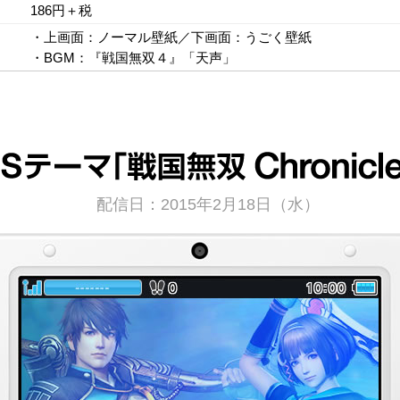
186円＋税
・上画面：ノーマル壁紙／下画面：うごく壁紙
・BGM：『戦国無双４』「天声」
配信日：2015年2月18日（水）