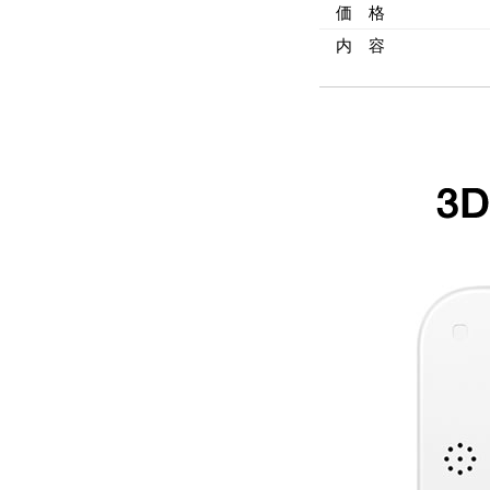
価 格
内 容