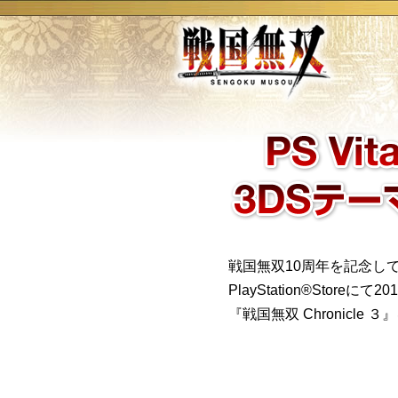
戦国無双10周年を記念して、
PlayStation®Sto
『戦国無双 Chronic