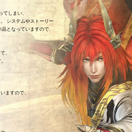
ってしまい、
。 システムやストーリー
作品となっていますので、
して、
す。
に
ていますので、
。