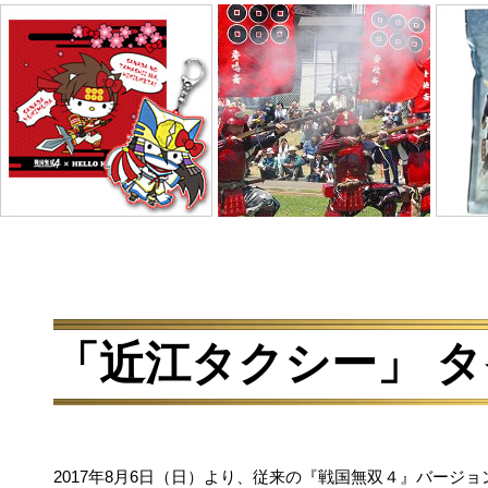
「近江タクシー」
「熊本タクシー」
T
タイアップ
タイアップ
双
近江タクシーに12台の「戦
熊本タクシー『戦国無双
アニ
国無双」タクシーが登場！
４』バージョンに「加藤清
ray
正」「ガラシャ」「宮本武
蔵」登場！
戦国無双４ × HELLO
地方とのタイアップ
『
KITTY コラボシリー
全国の戦国武将ゆかりの地
南魚
とのタイアップを実施！
シヒ
ズ
がコ
戦国無双10周年とハローキ
ティ40周年を記念してコラ
「近江タクシー」 
ボグッズ発売決定！
2017年8月6日（日）より、従来の『戦国無双４』バージョ