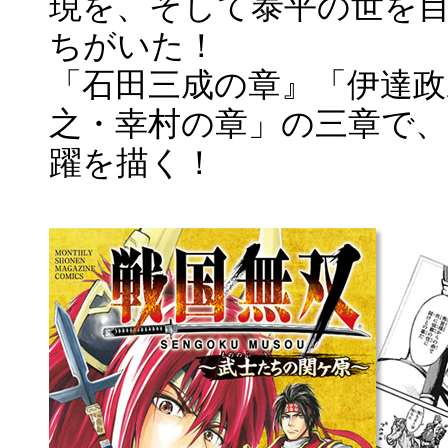
現を、そして泰平の世を
ちがいた！
「石田三成の章』「伊達政
之・幸村の章」の三章で
躍を描く！