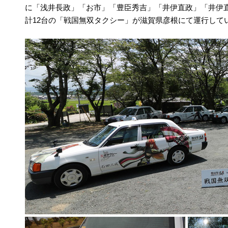
に「浅井長政」「お市」「豊臣秀吉」「井伊直政」「井伊
計12台の「戦国無双タクシー」が滋賀県彦根にて運行して