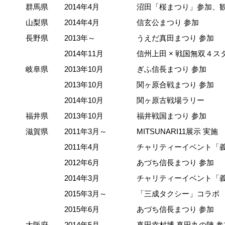
群馬県
2014年4月
沼田「桜まつり」参加、
山梨県
2014年4月
信玄公まつり 参加
長野県
2013年～
うえだ真田まつり 参加
2014年11月
信州上田 × 戦国無双４ス
岐阜県
2013年10月
ぎふ信長まつり 参加
2013年10月
関ヶ原合戦まつり 参加
2014年10月
関ヶ原古戦場ラリー
福井県
2013年10月
福井戦国まつり 参加
滋賀県
2011年3月～
MITSUNARI11展示 実施
2011年4月
チャリティーイベント「
2012年6月
あづち信長まつり 参加
2014年3月
チャリティーイベント「
2015年3月～
「三成タクシー」コラボ
2015年6月
あづち信長まつり 参加
大阪府
2014年5月
真田幸村博 真田丸の陣 参