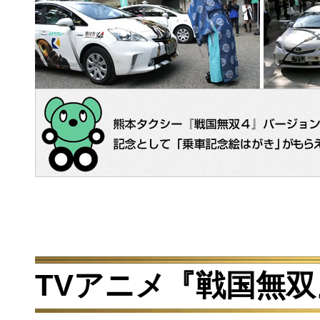
TVアニメ『戦国無双』B