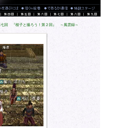
第七回 『桜子と撮ろう！第２回』 ～風雲録～