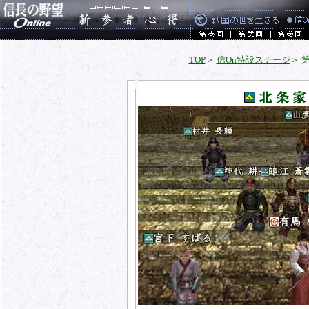
TOP
＞
信On特設ステージ
＞ 