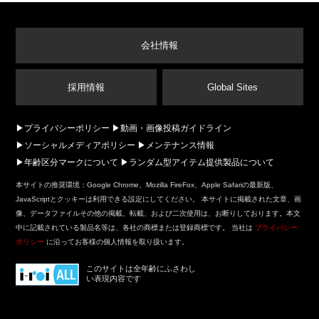
会社情報
採用情報
Global Sites
プライバシーポリシー
動画・画像投稿ガイドライン
ソーシャルメディアポリシー
メンテナンス情報
年齢区分マークについて
ランダム型アイテム提供製品について
本サイトの推奨環境：Google Chrome、Mozilla FireFox、Apple Safariの最新版、
JavaScriptとクッキーは利用できる設定にしてください。 本サイトに掲載された文章、画
像、データファイルその他の掲載、転載、および二次使用は、お断りしております。本文
中に記載されている製品名等は、各社の商標または登録商標です。 当社は
プライバシー
ポリシー
に沿ってお客様の個人情報を取り扱います。
このサイトは全年齢にふさわし
い表現内容です