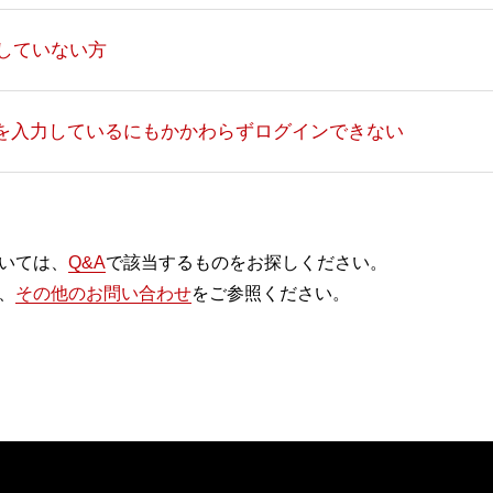
をしていない方
ドを入力しているにもかかわらずログインできない
ト
生放送
いては、
Q&A
で該当するものをお探しください。
、
その他のお問い合わせ
をご参照ください。
BD
レスがわからない
ーエーテクモホールディングス
ライセンスビジネス