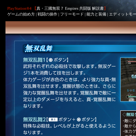
PlayStation®4 【
真・三國無双７ Empires 共闘版 解説書
】
ゲームの始め方
|
戦闘の操作
|
フリーモード
|
能力と装備
|
エディットモ