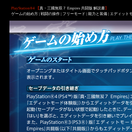
PlayStation®4 【
真・三國無双７ Empires 共闘版 解説書
】
ゲームの始め方
|
戦闘の操作
|
フリーモード
|
能力と装備
|
エディット