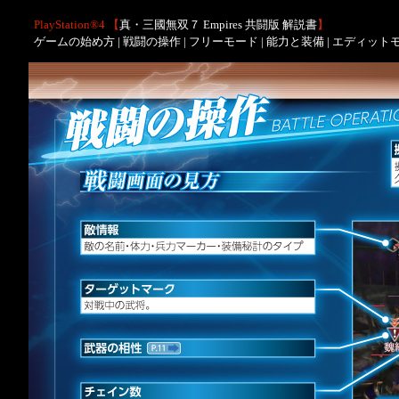
PlayStation®4 【
真・三國無双７ Empires 共闘版 解説書
】
ゲームの始め方
|
戦闘の操作
|
フリーモード
|
能力と装備
|
エディット