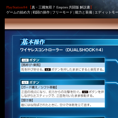
PlayStation®4 【
真・三國無双７ Empires 共闘版 解説書
】
ゲームの始め方
|
戦闘の操作
|
フリーモード
|
能力と装備
|
エディットモ