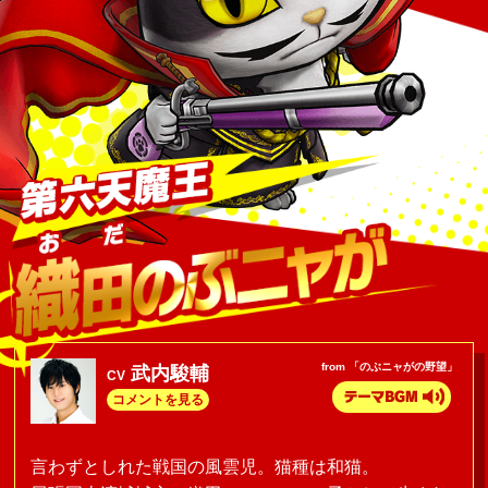
from 「のぶニャがの野望」
武内駿輔
CV
コメントを見る
言わずとしれた戦国の風雲児。猫種は和猫。