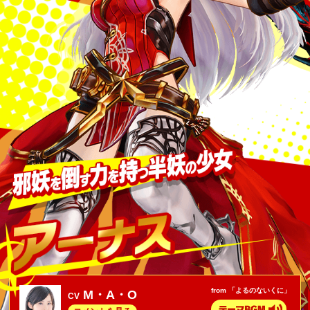
from 「よるのないくに」
M・A・O
CV