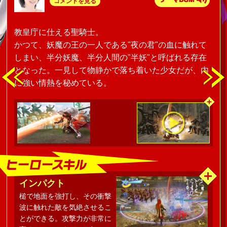
コメントを見る
教皇庁に仕える聖騎士。
かつて、妖魔の王の一人である"夜の君"の血に触れて
しまい、半分妖魔、半分人間の"半妖"と呼ばれる存在
となった。一見して物静かで落ち着いた少女だが、内
に強い情熱を秘めている。
インパクト
槌で地面を強打し、その衝撃
波に触れた敵を気絶させるこ
とができる。攻撃力が非常に