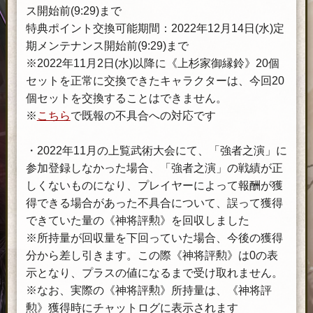
ス開始前(9:29)まで
特典ポイント交換可能期間：2022年12月14日(水)定
期メンテナンス開始前(9:29)まで
※2022年11月2日(水)以降に《上杉家御縁鈴》20個
セットを正常に交換できたキャラクターは、今回20
個セットを交換することはできません。
※
こちら
で既報の不具合への対応です
・2022年11月の上覧武術大会にて、「強者之演」に
参加登録しなかった場合、「強者之演」の戦績が正
しくないものになり、プレイヤーによって報酬が獲
得できる場合があった不具合について、誤って獲得
できていた量の《神将評勲》を回収しました
※所持量が回収量を下回っていた場合、今後の獲得
分から差し引きます。この際《神将評勲》は0の表
示となり、プラスの値になるまで受け取れません。
※なお、実際の《神将評勲》所持量は、《神将評
勲》獲得時にチャットログに表示されます