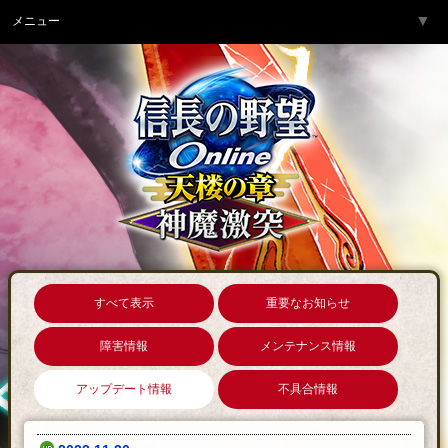
▼
メニュー
トップページ
▼
ゲーム紹介
▼
サービス
▼
開発チームより
▼
サポート
▼
コミュニティ
▼
ネットカフェ
すべて表示
重要なお知らせ
障害情報
メンテナンス情報
アップデート情報
不具合情報