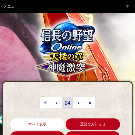
▼
メニュー
トップページ
▼
ゲーム紹介
▼
サービス
▼
開発チームより
▼
サポート
▼
コミュニティ
▼
ネットカフェ
24
すべて表示
重要なお知らせ