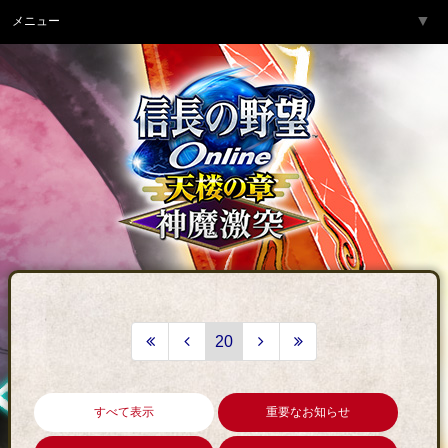
▼
メニュー
トップページ
▼
ゲーム紹介
▼
サービス
▼
開発チームより
▼
サポート
▼
コミュニティ
▼
ネットカフェ
20
すべて表示
重要なお知らせ