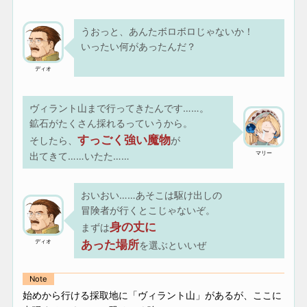
うおっと、あんたボロボロじゃないか！
いったい何があったんだ？
ディオ
ヴィラント山まで行ってきたんです……。
鉱石がたくさん採れるっていうから。
すっごく強い魔物
そしたら、
が
マリー
出てきて……いたた……
おいおい……あそこは駆け出しの
冒険者が行くとこじゃないぞ。
身の丈に
まずは
ディオ
あった場所
を選ぶといいぜ
Note
始めから行ける採取地に「ヴィラント山」があるが、ここに