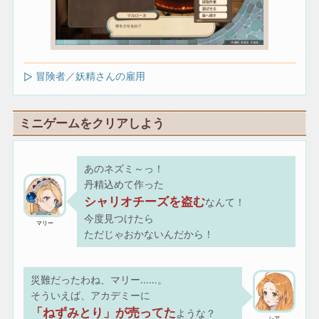
冒険者／妖精さんの雇用
ミニゲームをクリアしよう
あのネズミ～っ！
丹精込めて作った
シャリオチーズを盗む
なんて！
今度見つけたら
マリー
ただじゃおかないんだから！
災難だったわね、マリー……。
そういえば、アカデミーに
「ねずみとり」が売ってた
ような？
シア