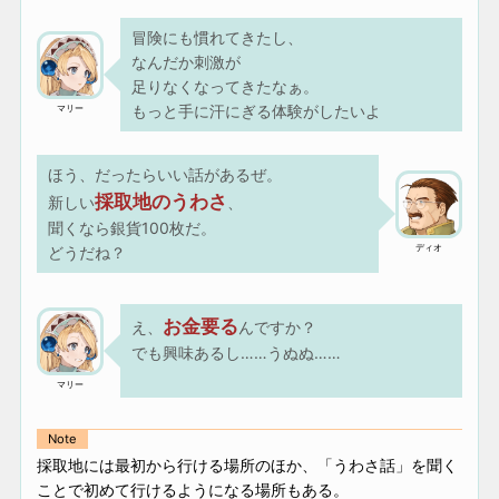
冒険にも慣れてきたし、
なんだか刺激が
足りなくなってきたなぁ。
もっと手に汗にぎる体験がしたいよ
マリー
ほう、だったらいい話があるぜ。
採取地のうわさ
新しい
、
聞くなら銀貨100枚だ。
ディオ
どうだね？
お金要る
え、
んですか？
でも興味あるし……うぬぬ……
マリー
Note
採取地には最初から行ける場所のほか、「うわさ話」を聞く
ことで初めて行けるようになる場所もある。