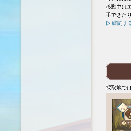
移動中は
手できた
戦闘す
採取地で