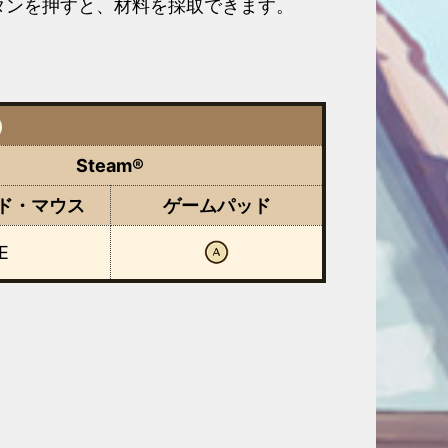
タンを押すと、材料を採取できます。
。
）
Steam®
ド・マウス
ゲーム
パッド
E