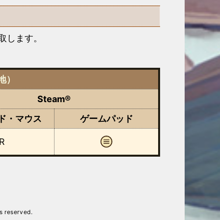
取します。
地）
Steam®
ド・マウス
ゲーム
パッド
R
reserved.