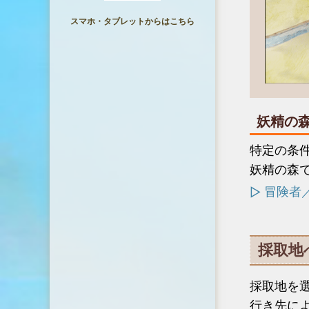
スマホ・タブレットからはこちら
妖精の
特定の条
妖精の森
冒険者
採取地
採取地を
行き先に