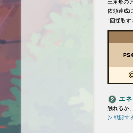
三角形の
依頼達成
1回採取す
PS
エネ
触れるか
戦闘す