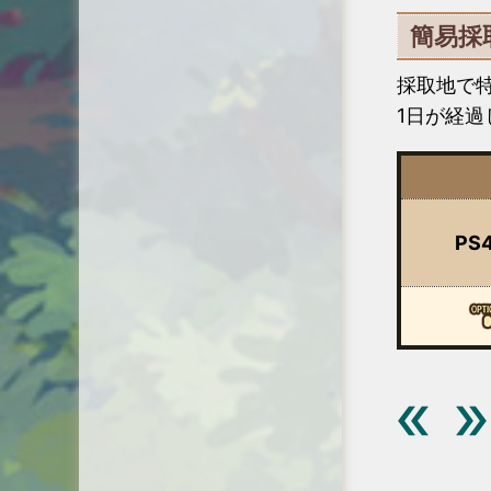
簡易採
採取地で
1日が経過
PS