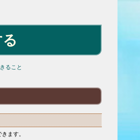
する
きること
できます。