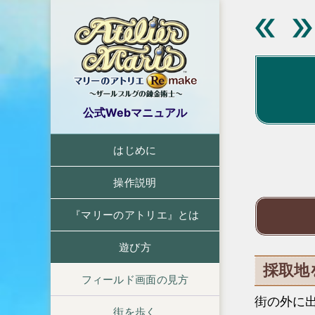
公式Webマニュアル
はじめに
操作説明
『マリーのアトリエ』とは
遊び方
採取地
フィールド画面の見方
街の外に
街を歩く