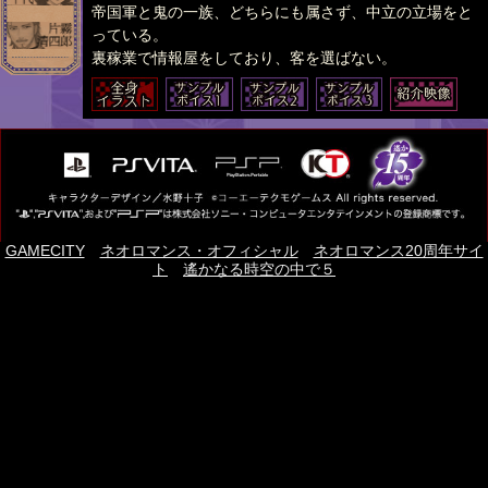
帝国軍と鬼の一族、どちらにも属さず、中立の立場をと
っている。
裏稼業で情報屋をしており、客を選ばない。
GAMECITY
｜
ネオロマンス・オフィシャル
｜
ネオロマンス20周年サイ
ト
｜
遙かなる時空の中で５