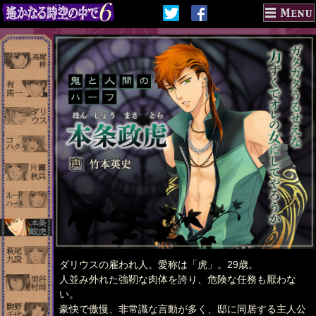
ダリウスの雇われ人。愛称は「虎」。29歳。
人並み外れた強靭な肉体を誇り、危険な任務も厭わな
い。
豪快で傲慢、非常識な言動が多く、邸に同居する主人公