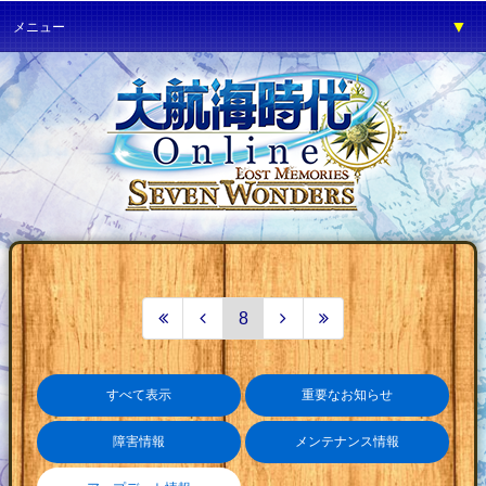
▼
メニュー
▼
ゲーム紹介
▼
プレイガイド
▼
サービス
▼
イベント
▼
開発の部屋
▼
サポート
▼
ファンワールド
8
▼
ネットカフェ
すべて表示
重要なお知らせ
障害情報
メンテナンス情報