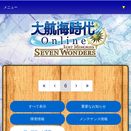
▼
メニュー
▼
ゲーム紹介
▼
プレイガイド
▼
サービス
▼
イベント
▼
開発の部屋
▼
サポート
▼
ファンワールド
6
▼
ネットカフェ
すべて表示
重要なお知らせ
障害情報
メンテナンス情報