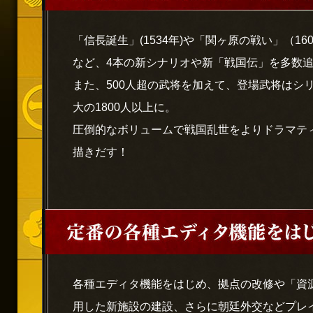
「信長誕生」(1534年)や「関ヶ原の戦い」（16
など、4本の新シナリオや新「戦国伝」を多数
また、500人超の武将を加えて、登場武将はシ
大の1800人以上に。
圧倒的なボリュームで戦国乱世をよりドラマテ
描きだす！
各種エディタ機能をはじめ、拠点の改修や「資
用した新施設の建設、さらに朝廷外交などプレ