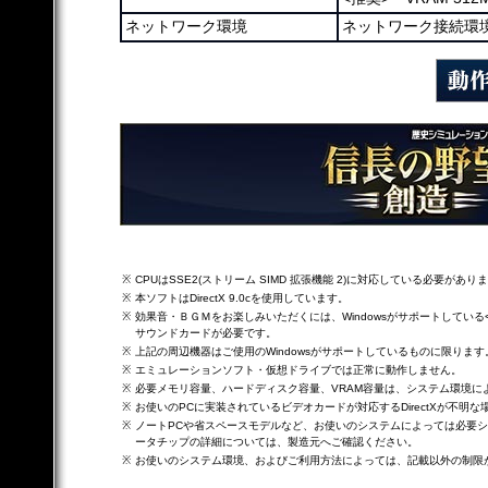
ネットワーク環境
ネットワーク接続環境
※
CPUはSSE2(ストリーム SIMD 拡張機能 2)に対応している必要があり
※
本ソフトはDirectX 9.0cを使用しています。
※
効果音・ＢＧＭをお楽しみいただくには、Windowsがサポートしている<16
サウンドカードが必要です。
※
上記の周辺機器はご使用のWindowsがサポートしているものに限ります
※
エミュレーションソフト・仮想ドライブでは正常に動作しません。
※
必要メモリ容量、ハードディスク容量、VRAM容量は、システム環境に
※
お使いのPCに実装されているビデオカードが対応するDirectXが不明
※
ノートPCや省スペースモデルなど、お使いのシステムによっては必要シ
ータチップの詳細については、製造元へご確認ください。
※
お使いのシステム環境、およびご利用方法によっては、記載以外の制限