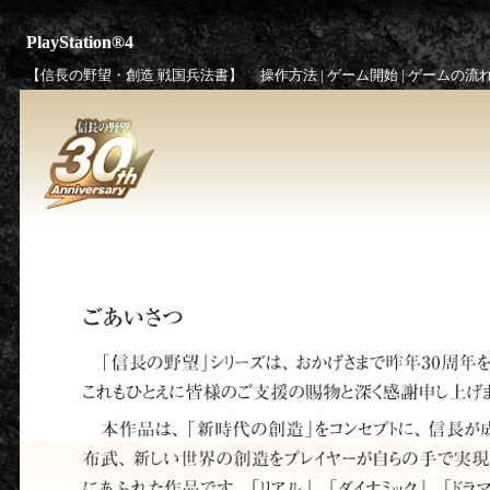
PlayStation®4
【信長の野望・創造 戦国兵法書】
操作方法
|
ゲーム開始
|
ゲームの流