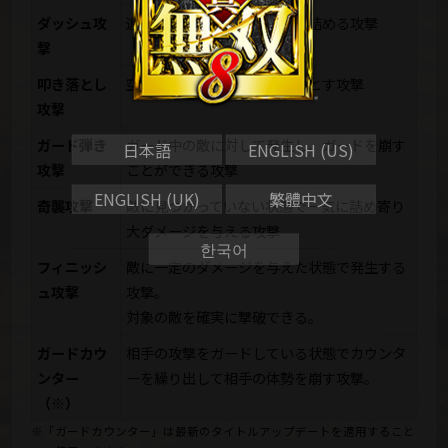
ダッシュ攻
遠くの敵まで一気に間合いを詰める攻撃
撃
叩き落とし
空中にいる敵を地面に叩き落とす攻撃
攻撃
ガード弾き
ガード中の敵に対して発生し、ガードを崩す
日本語
ENGLISH (US)
攻撃
ことができる攻撃
ENGLISH (UK)
繁體中文
奇襲攻撃
敵に見つかっていない状態で一気に詰め寄り
大ダメージを与える攻撃
한국어
フィニッシ
敵に一定のダメージを与えた状態で発生する
ュ攻撃
攻撃。
対象の敵を確実に撃破できる。
ガードカウ
相手の攻撃をガードしている状態でカウンタ
ンター
ーを繰り出して相手の体勢を崩す攻撃。
（※）
※「ガードカウンター」は最新のタイトルアップデートを適用すること