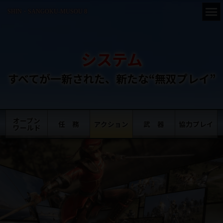
SHIN・SANGOKU-MUSOU 8
システム
すべてが一新された、
新たな“無双プレイ”
オープン
任 務
アクション
武 器
協力プレイ
ワールド