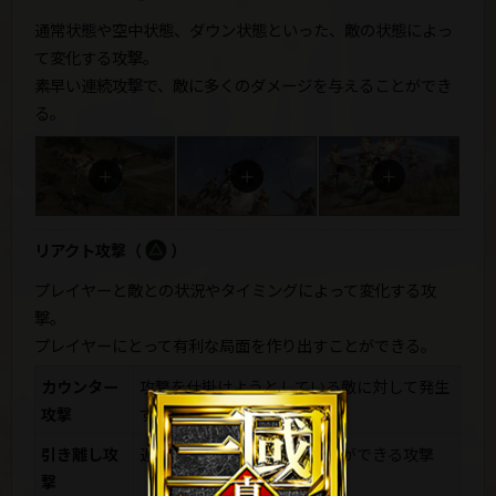
通常状態や空中状態、ダウン状態といった、敵の状態によっ
て変化する攻撃。
素早い連続攻撃で、敵に多くのダメージを与えることができ
る。
リアクト攻撃
（
）
プレイヤーと敵との状況やタイミングによって変化する攻
撃。
プレイヤーにとって有利な局面を作り出すことができる。
カウンター
攻撃を仕掛けようとしている敵に対して発生
攻撃
する攻撃
引き離し攻
近くにいる敵を遠ざけることができる攻撃
撃